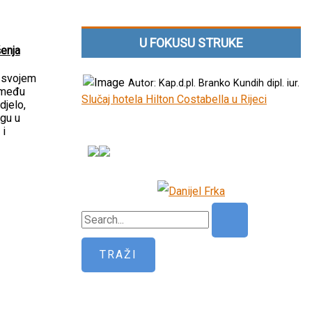
U FOKUSU STRUKE
enja
u svojem
Autor: Kap.d.pl. Branko Kundih dipl. iur.
 među
Slučaj hotela Hilton Costabella u Rijeci
djelo,
gu u
 i
P
r
e
t
r