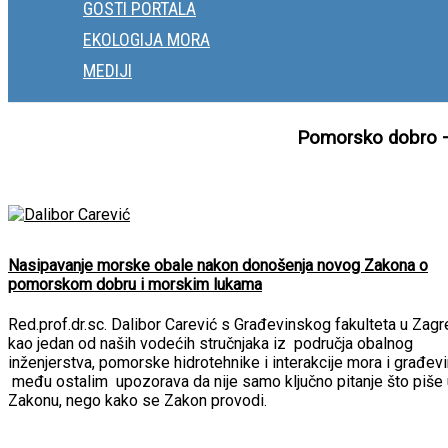
GOSTI PORTALA
EKOLOGIJA MORA
MEDIJI
Pomorsko dobro – n
Nasipavanje morske obale nakon donošenja novog Zakona o
pomorskom dobru i morskim lukama
Red.prof.dr.sc. Dalibor Carević s Građevinskog fakulteta u Zag
kao jedan od naših vodećih stručnjaka iz područja obalnog
inženjerstva, pomorske hidrotehnike i interakcije mora i građevi
među ostalim upozorava da nije samo ključno pitanje što piše 
Zakonu, nego kako se Zakon provodi.