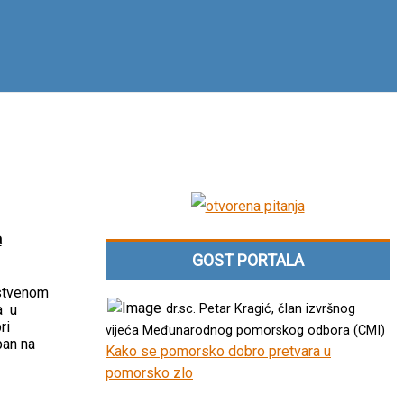
a
GOST PORTALA
nstvenom
dr.sc. Petar Kragić, član izvršnog
a u
ri
vijeća Međunarodnog pomorskog odbora (CMI)
pan na
Kako se pomorsko dobro pretvara u
pomorsko zlo