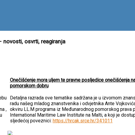
ovosti, osvrti, reagiranja
Onečišćenje mora uljem te pravne posljedice onečišćenja n
pomorskom dobru
rebu
Detaljna razrada ove tematike sadržana je u izvornom zna
radu našeg mladog znanstvenika i odvjetnika Ante Vojković
na ,
okviru LL.M programa iz Međunarodnog pomorskog prava p
u
International Maritime Law Institute na Malti, a koji je dostu
sljedećoj poveznici:
https://hrcak.srce.hr/341011