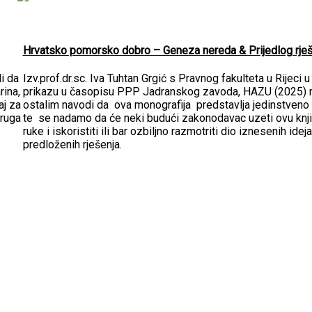
Hrvatsko pomorsko dobro – Geneza nereda & Prijedlog rješ
i da
Izv.prof.dr.sc. Iva Tuhtan Grgić s Pravnog fakulteta u Rijeci 
rina,
prikazu u časopisu PPP Jadranskog zavoda, HAZU (2025)
aj za
ostalim navodi da ova monografija predstavlja jedinstveno 
druga
te se nadamo da će neki budući zakonodavac uzeti ovu knji
ruke i iskoristiti ili bar ozbiljno razmotriti dio iznesenih ideja
predloženih rješenja.