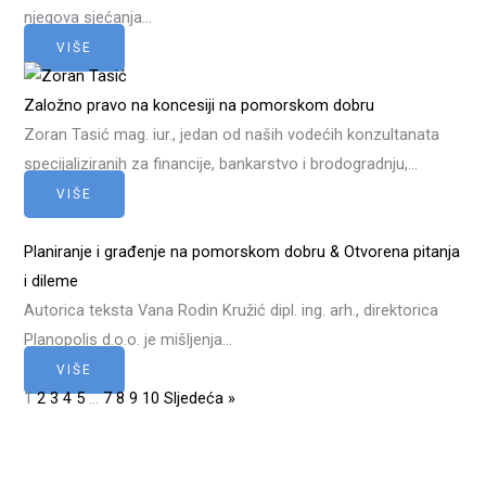
njegova sjećanja…
VIŠE
Založno pravo na koncesiji na pomorskom dobru
Zoran Tasić mag. iur., jedan od naših vodećih konzultanata
specijaliziranih za financije, bankarstvo i brodogradnju,…
VIŠE
Planiranje i građenje na pomorskom dobru & Otvorena pitanja
i dileme
Autorica teksta Vana Rodin Kružić dipl. ing. arh., direktorica
Planopolis d.o.o. je mišljenja…
VIŠE
1
2
3
4
5
…
7
8
9
10
Sljedeća »