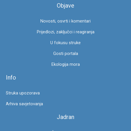
Objave
a
z
Novosti, osvrti i komentari
a
:
Prijedlozi, zaključci i reagiranja
U fokusu struke
Gosti portala
Ekologija mora
Info
Struka upozorava
Arhiva savjetovanja
Jadran