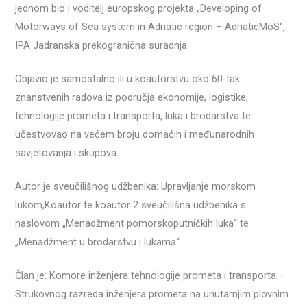
jednom bio i voditelj europskog projekta „Developing of
Motorways of Sea system in Adriatic region – AdriaticMoS“,
IPA Jadranska prekogranična suradnja.
Objavio je samostalno ili u koautorstvu oko 60-tak
znanstvenih radova iz područja ekonomije, logistike,
tehnologije prometa i transporta, luka i brodarstva te
učestvovao na većem broju domaćih i međunarodnih
savjetovanja i skupova.
Autor je sveučilišnog udžbenika: Upravljanje morskom
lukom,Koautor te koautor 2 sveučilišna udžbenika s
naslovom „Menadžment pomorskoputničkih luka“ te
„Menadžment u brodarstvu i lukama“.
Član je: Komore inženjera tehnologije prometa i transporta –
Strukovnog razreda inženjera prometa na unutarnjim plovnim