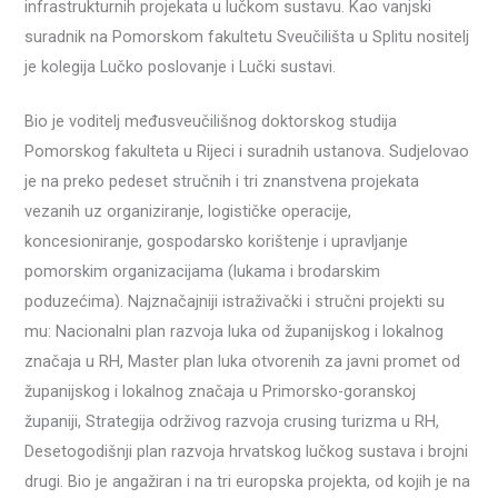
infrastrukturnih projekata u lučkom sustavu. Kao vanjski
suradnik na Pomorskom fakultetu Sveučilišta u Splitu nositelj
je kolegija Lučko poslovanje i Lučki sustavi.
Bio je voditelj međusveučilišnog doktorskog studija
Pomorskog fakulteta u Rijeci i suradnih ustanova. Sudjelovao
je na preko pedeset stručnih i tri znanstvena projekata
vezanih uz organiziranje, logističke operacije,
koncesioniranje, gospodarsko korištenje i upravljanje
pomorskim organizacijama (lukama i brodarskim
poduzećima). Najznačajniji istraživački i stručni projekti su
mu: Nacionalni plan razvoja luka od županijskog i lokalnog
značaja u RH, Master plan luka otvorenih za javni promet od
županijskog i lokalnog značaja u Primorsko-goranskoj
županiji, Strategija održivog razvoja crusing turizma u RH,
Desetogodišnji plan razvoja hrvatskog lučkog sustava i brojni
drugi. Bio je angažiran i na tri europska projekta, od kojih je na