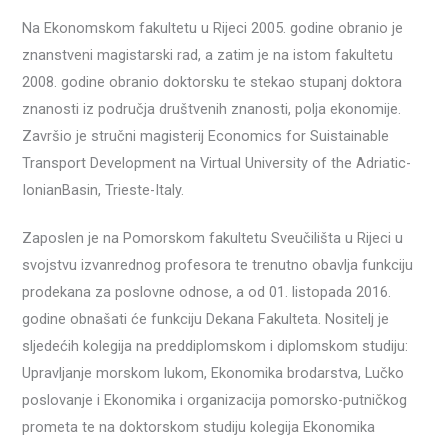
Na Ekonomskom fakultetu u Rijeci 2005. godine obranio je
znanstveni magistarski rad, a zatim je na istom fakultetu
2008. godine obranio doktorsku te stekao stupanj doktora
znanosti iz područja društvenih znanosti, polja ekonomije.
Završio je stručni magisterij Economics for Suistainable
Transport Development na Virtual University of the Adriatic-
IonianBasin, Trieste-Italy.
Zaposlen je na Pomorskom fakultetu Sveučilišta u Rijeci u
svojstvu izvanrednog profesora te trenutno obavlja funkciju
prodekana za poslovne odnose, a od 01. listopada 2016.
godine obnašati će funkciju Dekana Fakulteta. Nositelj je
sljedećih kolegija na preddiplomskom i diplomskom studiju:
Upravljanje morskom lukom, Ekonomika brodarstva, Lučko
poslovanje i Ekonomika i organizacija pomorsko-putničkog
prometa te na doktorskom studiju kolegija Ekonomika