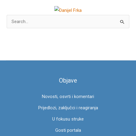
P
r
e
t
r
a
g
Objave
a
z
Novosti, osvrti i komentari
a
:
Prijedlozi, zaključci i reagiranja
U fokusu struke
Gosti portala