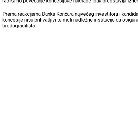
radikalno povećanje koncesijske naknade ipak predstavlja iznen
Prema reakcijama Danka Končara najvećeg investitora i kandidata
koncesije nisu prihvatljivi te moli nadležne institucije da osigu
brodogradilišta.