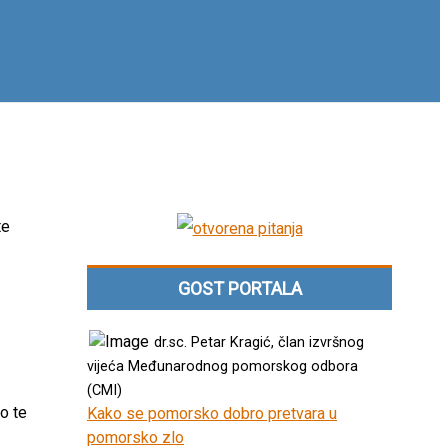
te
GOST PORTALA
dr.sc. Petar Kragić, član izvršnog
vijeća Međunarodnog pomorskog odbora
(CMI)
o te
Kako se pomorsko dobro pretvara u
pomorsko zlo