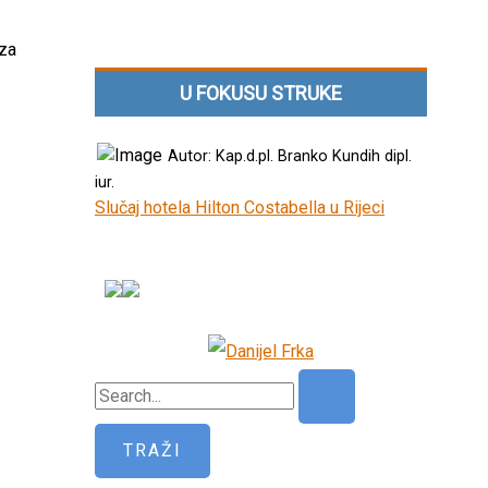
 za
U FOKUSU STRUKE
Autor: Kap.d.pl. Branko Kundih dipl.
iur.
Slučaj hotela Hilton Costabella u Rijeci
P
r
e