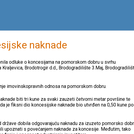
esijske naknade
ijenila odluke o koncesijama na pomorskom dobru u svrhu
aljevica, Brodotrogir d.d., Brodogradilište 3.Maj, Brodogradiliš
anje imovinskopravnih odnosa na pomorskom dobru.
aknade biti tri kune za svaki zauzeti četvorni metar površine te
ada je fiksni dio koncesijske naknade bio utvrđen na 0,50 kune po
od države dobila odgovarajuću naknadu za izuzeto pomorsko dobr
ili upoznati s povećanjem naknade za koncesije. Međutim, tako