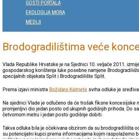
GOSTI PORTALA
EKOLOGIJA MORA
MEDIJI
Brodogradilištima veće konc
Vlada Republike Hrvatske je na Sjednici 10. veljače 2011. izm
gospodarskog korištenja luke posebne namjene Brodogradilišta Kr
specijalnih objekata Split i Brodogradilište Split.
Prema izjavi ministra
Božidara Kalmete
svrha odluke je sređiv
Na sjednici Vlade je odlučeno da će trošak fiksne koncesijske n
promjenljivi dio jedan posto od ukupnih godišnjih prihoda. Do s
četvornom metru i jedan posto godišnje dobiti.
Takva odluka bila je očekivana obzirom da su brodogradilišta 
su potencijalni kupci prema informacijama kojim raspolažemo b