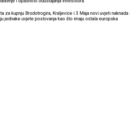
ađenje i opasnost odustajanja investitora.
 za kupnju Brodotrogira, Kraljevice i 3 Maja novi uvjeti naknada
raju jednake uvjete poslovanja kao što imaju ostala europska