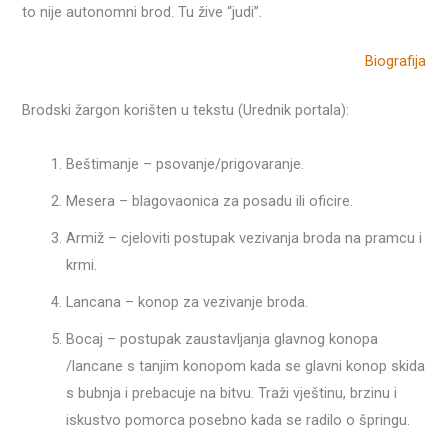
to nije autonomni brod. Tu žive “judi”.
Biografija
Brodski žargon korišten u tekstu (Urednik portala):
Beštimanje – psovanje/prigovaranje.
Mesera – blagovaonica za posadu ili oficire.
Armiž – cjeloviti postupak vezivanja broda na pramcu i
krmi.
Lancana – konop za vezivanje broda.
Bocaj – postupak zaustavljanja glavnog konopa
/lancane s tanjim konopom kada se glavni konop skida
s bubnja i prebacuje na bitvu. Traži vještinu, brzinu i
iskustvo pomorca posebno kada se radilo o špringu.