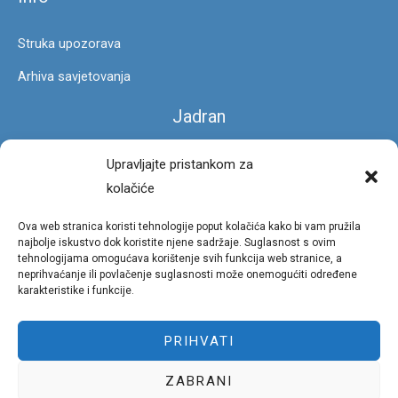
Struka upozorava
Arhiva savjetovanja
Jadran
Čarobna stopa
Upravljajte pristankom za
kolačiće
Foto galerija
Ova web stranica koristi tehnologije poput kolačića kako bi vam pružila
Privatnost
najbolje iskustvo dok koristite njene sadržaje. Suglasnost s ovim
tehnologijama omogućava korištenje svih funkcija web stranice, a
neprihvaćanje ili povlačenje suglasnosti može onemogućiti određene
Uvjeti korištenja portala
karakteristike i funkcije.
Pravila privatnosti
PRIHVATI
Politika kolačića (EU)
ZABRANI