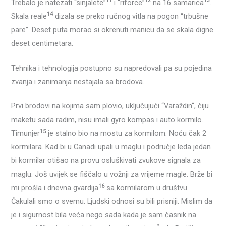
11
12
13
Trebalo je natezati “sinjalete”
i “riforce”
na 16 samarica
.
14
Skala reale
dizala se preko ručnog vitla na pogon “trbušne
pare”. Deset puta morao si okrenuti manicu da se skala digne
deset centimetara.
Tehnika i tehnologija postupno su napredovali pa su pojedina
zvanja i zanimanja nestajala sa brodova.
Prvi brodovi na kojima sam plovio, uključujući “Varaždin“, čiju
maketu sada radim, nisu imali gyro kompas i auto kormilo.
15
Timunjer
je stalno bio na mostu za kormilom. Noću čak 2
kormilara. Kad bi u Canadi upali u maglu i područje leda jedan
bi kormilar otišao na provu osluškivati zvukove signala za
maglu. Još uvijek se fiščalo u vožnji za vrijeme magle. Brže bi
16
mi prošla i dnevna gvardija
sa kormilarom u društvu.
Čakulali smo o svemu. Ljudski odnosi su bili prisniji. Mislim da
je i sigurnost bila veća nego sada kada je sam časnik na