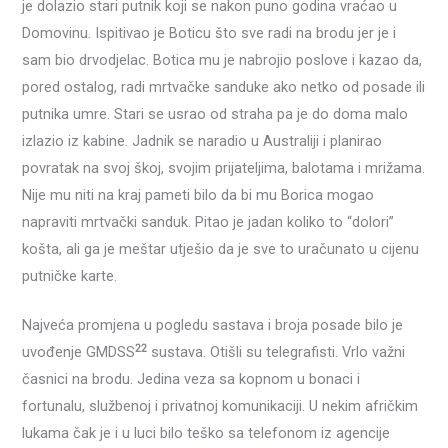
je dolazio stari putnik koji se nakon puno godina vraćao u
Domovinu. Ispitivao je Boticu što sve radi na brodu jer je i
sam bio drvodjelac. Botica mu je nabrojio poslove i kazao da,
pored ostalog, radi mrtvačke sanduke ako netko od posade ili
putnika umre. Stari se usrao od straha pa je do doma malo
izlazio iz kabine. Jadnik se naradio u Australiji i planirao
povratak na svoj škoj, svojim prijateljima, balotama i mrižama.
Nije mu niti na kraj pameti bilo da bi mu Borica mogao
napraviti mrtvački sanduk. Pitao je jadan koliko to “dolori”
košta, ali ga je meštar utješio da je sve to uračunato u cijenu
putničke karte.
Najveća promjena u pogledu sastava i broja posade bilo je
22
uvođenje GMDSS
sustava. Otišli su telegrafisti. Vrlo važni
časnici na brodu. Jedina veza sa kopnom u bonaci i
fortunalu, službenoj i privatnoj komunikaciji. U nekim afričkim
lukama čak je i u luci bilo teško sa telefonom iz agencije