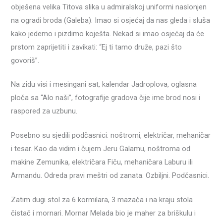
obješena velika Titova slika u admiralskoj uniformi naslonjen
na ogradi broda (Galeba). Imao si osjećaj da nas gleda i sluša
kako jedemo i pizdimo koješta. Nekad si imao osjećaj da će
prstom zaprijetiti i zavikati: “Ej ti tamo druže, pazi što
govoriš”.
Na zidu visi i mesingani sat, kalendar Jadroplova, oglasna
ploča sa “Alo naši”, fotografije gradova čije ime brod nosi i
raspored za uzbunu.
Posebno su sjedili podčasnici: noštromi, električar, mehaničar
i tesar. Kao da vidim i čujem Jeru Galamu, noštroma od
makine Zemunika, električara Fiču, mehaničara Laburu ili
Armandu. Odreda pravi meštri od zanata. Ozbiljni. Podčasnici.
Zatim dugi stol za 6 kormilara, 3 mazača i na kraju stola
čistač i mornari. Mornar Melada bio je maher za briškulu i