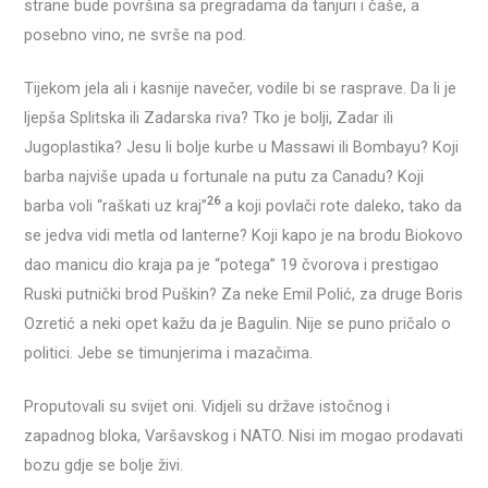
strane bude površina sa pregradama da tanjuri i čaše, a
posebno vino, ne svrše na pod.
Tijekom jela ali i kasnije navečer, vodile bi se rasprave. Da li je
ljepša Splitska ili Zadarska riva? Tko je bolji, Zadar ili
Jugoplastika? Jesu li bolje kurbe u Massawi ili Bombayu? Koji
barba najviše upada u fortunale na putu za Canadu? Koji
26
barba voli “raškati uz kraj”
a koji povlači rote daleko, tako da
se jedva vidi metla od lanterne? Koji kapo je na brodu Biokovo
dao manicu dio kraja pa je “potega” 19 čvorova i prestigao
Ruski putnički brod Puškin? Za neke Emil Polić, za druge Boris
Ozretić a neki opet kažu da je Bagulin. Nije se puno pričalo o
politici. Jebe se timunjerima i mazačima.
Proputovali su svijet oni. Vidjeli su države istočnog i
zapadnog bloka, Varšavskog i NATO. Nisi im mogao prodavati
bozu gdje se bolje živi.