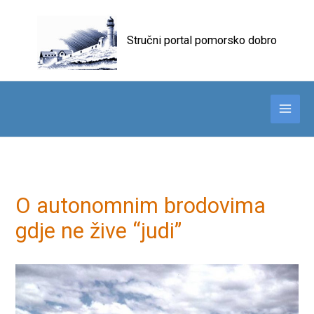
Skip
to
Stručni portal pomorsko dobro
content
O autonomnim brodovima
gdje ne žive “judi”