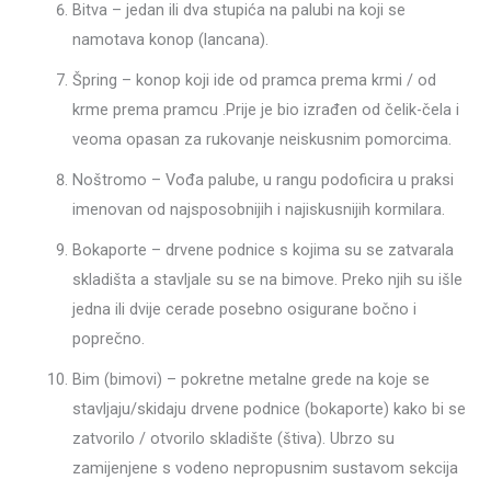
Bitva – jedan ili dva stupića na palubi na koji se
namotava konop (lancana).
Špring – konop koji ide od pramca prema krmi / od
krme prema pramcu .Prije je bio izrađen od čelik-čela i
veoma opasan za rukovanje neiskusnim pomorcima.
Noštromo – Vođa palube, u rangu podoficira u praksi
imenovan od najsposobnijih i najiskusnijih kormilara.
Bokaporte – drvene podnice s kojima su se zatvarala
skladišta a stavljale su se na bimove. Preko njih su išle
jedna ili dvije cerade posebno osigurane bočno i
poprečno.
Bim (bimovi) – pokretne metalne grede na koje se
stavljaju/skidaju drvene podnice (bokaporte) kako bi se
zatvorilo / otvorilo skladište (štiva). Ubrzo su
zamijenjene s vodeno nepropusnim sustavom sekcija