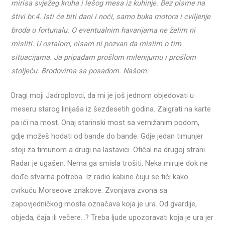
mirisa svježeg kruha i lešog mesa iz kuhinje. Bez pisme na
štivi br.4. Isti će biti dani i noći, samo buka motora i cviljenje
broda u fortunalu. O eventualnim havarijama ne želim ni
misliti. U ostalom, nisam ni pozvan da mislim o tim
situacijama. Ja pripadam prošlom milenijumu i prošlom
stoljeću. Brodovima sa posadom. Našom.
Dragi moji Jadroplovci, da mi je još jednom objedovati u
meseru starog linijaša iz šezdesetih godina. Zaigrati na karte
pa ići na most. Onaj starinski most sa vernižanim podom,
gdje možeš hodati od bande do bande. Gdje jedan timunjer
stoji za timunom a drugi na lastavici. Ofičal na drugoj strani.
Radar je ugašen. Nema ga smisla trošiti. Neka miruje dok ne
dođe stvarna potreba. Iz radio kabine čuju se tiči kako
cvrkuću Morseove znakove. Zvonjava zvona sa
zapovjedničkog mosta označava koja je ura. Od gvardije,
objeda, čaja ili večere…? Treba ljude upozoravati koja je ura jer