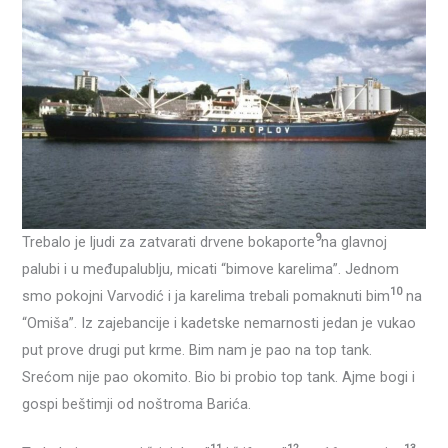
9
Trebalo je ljudi za zatvarati drvene bokaporte
na glavnoj
palubi i u međupalublju, micati “bimove karelima”. Jednom
10
smo pokojni Varvodić i ja karelima trebali pomaknuti bim
na
“Omiša”. Iz zajebancije i kadetske nemarnosti jedan je vukao
put prove drugi put krme. Bim nam je pao na top tank.
Srećom nije pao okomito. Bio bi probio top tank. Ajme bogi i
gospi beštimji od noštroma Barića.