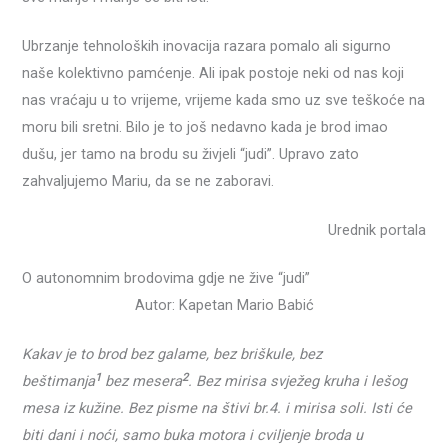
Ubrzanje tehnoloških inovacija razara pomalo ali sigurno
naše kolektivno pamćenje. Ali ipak postoje neki od nas koji
nas vraćaju u to vrijeme, vrijeme kada smo uz sve teškoće na
moru bili sretni. Bilo je to još nedavno kada je brod imao
dušu, jer tamo na brodu su živjeli “judi”. Upravo zato
zahvaljujemo Mariu, da se ne zaboravi.
Urednik portala
O autonomnim brodovima gdje ne žive “judi”
Autor: Kapetan Mario Babić
Kakav je to brod bez galame, bez briškule, bez
1
2
beštimanja
bez mesera
. Bez mirisa svježeg kruha i lešog
mesa iz kužine. Bez pisme na štivi br.4. i mirisa soli. Isti će
biti dani i noći, samo buka motora i cviljenje broda u