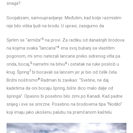
snaga?
Socijalizam, samoupravljanje. Međutim, kad bolje razmislim
nije bilo viška ljudi na brodu. U upravi, zasigurno da.
3
Sjetim se “armiža”
na provi. Za razliku od današnjih brodova
4.
na kojima svaka “lancana”
ima svoj bubanj sa vlastitim
pogonom, mi smo natezali lancane preko sidrenog vitla pa
5
6
onda, bocaj,
nametni na bitvu
i ostatak na ruke posloži u
7
krug. Špring
bi bocavali sa lancem jer je bio od čelik čela.
8
Brižni noštromo
Radman bi zavikao: “Svetine, ne daj
kadetima da oni bocaju špring, bište dico malo dalje od
špringa”. Opasno bi posebno bilo zimi po Kanadi. Kad padne
snijeg i sve se smrzne. Posebno na brodovima tipa “Nodilo”
koji imaju jako ukošenu palubu na pramčanom kaštelu.