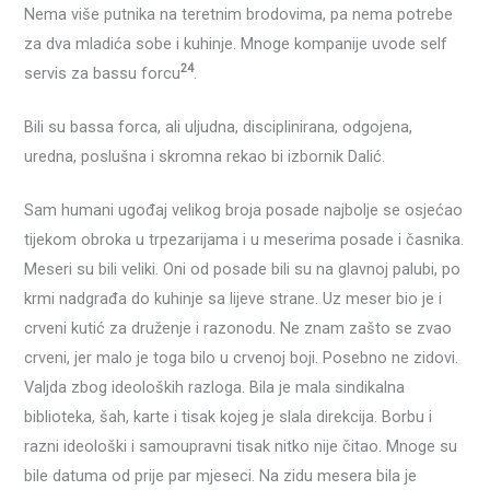
Nema više putnika na teretnim brodovima, pa nema potrebe
za dva mladića sobe i kuhinje. Mnoge kompanije uvode self
24
servis za bassu forcu
.
Bili su bassa forca, ali uljudna, disciplinirana, odgojena,
uredna, poslušna i skromna rekao bi izbornik Dalić.
Sam humani ugođaj velikog broja posade najbolje se osjećao
tijekom obroka u trpezarijama i u meserima posade i časnika.
Meseri su bili veliki. Oni od posade bili su na glavnoj palubi, po
krmi nadgrađa do kuhinje sa lijeve strane. Uz meser bio je i
crveni kutić za druženje i razonodu. Ne znam zašto se zvao
crveni, jer malo je toga bilo u crvenoj boji. Posebno ne zidovi.
Valjda zbog ideoloških razloga. Bila je mala sindikalna
biblioteka, šah, karte i tisak kojeg je slala direkcija. Borbu i
razni ideološki i samoupravni tisak nitko nije čitao. Mnoge su
bile datuma od prije par mjeseci. Na zidu mesera bila je