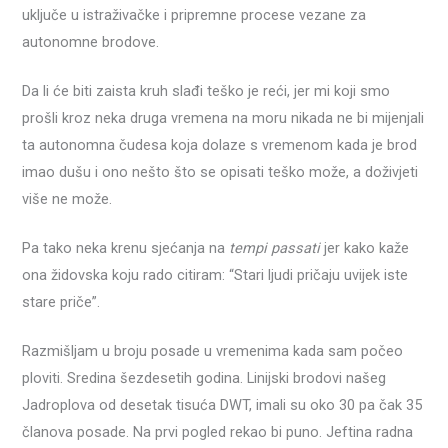
uključe u istraživačke i pripremne procese vezane za
autonomne brodove.
Da li će biti zaista kruh slađi teško je reći, jer mi koji smo
prošli kroz neka druga vremena na moru nikada ne bi mijenjali
ta autonomna čudesa koja dolaze s vremenom kada je brod
imao dušu i ono nešto što se opisati teško može, a doživjeti
više ne može.
Pa tako neka krenu sjećanja na
tempi passati
jer kako kaže
ona židovska koju rado citiram: “Stari ljudi pričaju uvijek iste
stare priče”.
Razmišljam u broju posade u vremenima kada sam počeo
ploviti. Sredina šezdesetih godina. Linijski brodovi našeg
Jadroplova od desetak tisuća DWT, imali su oko 30 pa čak 35
članova posade. Na prvi pogled rekao bi puno. Jeftina radna