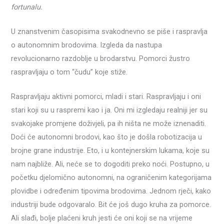
fortunalu.
U znanstvenim časopisima svakodnevno se piše i raspravlja
o autonomnim brodovima. Izgleda da nastupa
revolucionarno razdoblje u brodarstvu. Pomorci žustro
raspravljaju o tom “čudu” koje stiže.
Raspravljaju aktivni pomorci, mladi i stari. Raspravljaju i oni
stari koji su u raspremi kao i ja. Oni mi izgledaju realniji jer su
svakojake promjene doživjeli, pa ih ništa ne može iznenaditi.
Doći će autonomni brodovi, kao što je došla robotizacija u
brojne grane industrije. Eto, i u kontejnerskim lukama, koje su
nam najbliže. Ali, neće se to dogoditi preko noći. Postupno, u
početku djelomično autonomni, na ograničenim kategorijama
plovidbe i određenim tipovima brodovima. Jednom rječi, kako
industriji bude odgovaralo. Bit će još dugo kruha za pomorce.
Ali slađi, bolje plaćeni kruh jesti će oni koji se na vrijeme