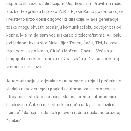
uspostaviti vezu sa direkcijom. Usprkos svim Pravilima radio
službe, telegrafisti bi preko YUR – Rijeka Radio poslali brzojav
i relativno brzo dobili odgovor iz direkcije. Mlade generacije
teško mogu shvatiti tadašnju komunikacijsku odvojenost od
kopna. Mislim da sam već piskarao o telegrafistima. Ali ipak,
još jednom hvala šjor Dinku, šjor Tonču, Čačiji, Tihi, Lojzeku
trijeznom i u po karga, Štuliću Mrđenu, Gačini… Većina je
blagopokojna kao i njihova služba. Nikša je živi sudionik tog
vremena i te službe.
Automatizacija je otjerala dosta posade stroja. U početku je
vladalo nepovjerenje u pogledu automatizacije procesa u
strojarnici. Isto kao današnja skepsa prema autonomnim
brodovima. Čak su neki stari kapi noću ustajali i odlazili na
23
špiraje
da čuju i vide da li je sve u redu u sablasno praznoj
“makini”.