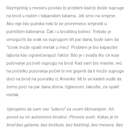
Razmještaj u meseru postao bi problem kad bi došle supruge
na brod u našim i talijanskim lukama. Jeli smo na smjene.
Ako nije bilo putnika neki bi se privremeno smjestili u
putničkim kabinama. Čak i u brodskoj bolnici. Trebalo je
omogućiti da svak sa suprugom tih par dana, bude sam da
“čovik može opalit metak u miru”. Problem je bio kapacitet
lajbota kao ograničavajući faktor. Bilo je i svađa tko će koje
putovanje pozvati suprugu na brod. Kad sam bio master, već
na početku putovanja počeli bi me gnjaviti da li može supruga
doći na brod na povratku iz Amerike. Mi bi se kadeti nudili da
ćemo poći na par dana doma. Uglavnom, također, za opalit
metak.
Vjerojatno da sam vas “udavio” sa ovom škrivanijom. Ali,
povod su mi autonomni brodovi. Ploveće aveti. Kakav je to
brod bez galame, bez briškule, bez beštimji, bez mesera. Bez