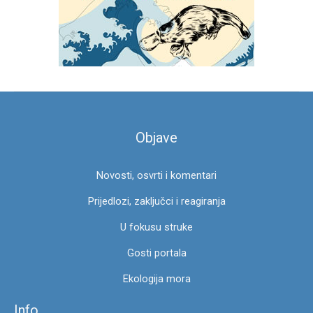
a
g
a
z
a
:
Objave
Novosti, osvrti i komentari
Prijedlozi, zaključci i reagiranja
U fokusu struke
Gosti portala
Ekologija mora
Info