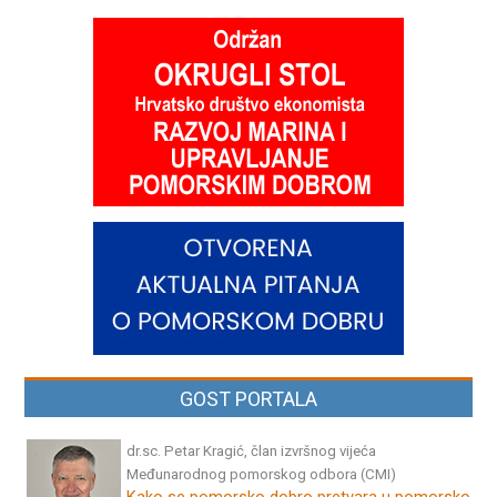
GOST PORTALA
dr.sc. Petar Kragić, član izvršnog vijeća
Međunarodnog pomorskog odbora (CMI)