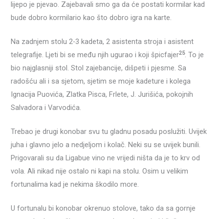
lijepo je pjevao. Zajebavali smo ga da će postati kormilar kad
bude dobro kormilario kao što dobro igra na karte.
Na zadnjem stolu 2-3 kadeta, 2 asistenta stroja i asistent
25
telegrafije. Ljeti bi se među njih ugurao i koji špicfajer
. To je
bio najglasniji stol. Stol zajebancije, dišpeti i pjesme. Sa
radošću ali i sa sjetom, sjetim se moje kadeture i kolega
Ignacija Puovića, Zlatka Pisca, Frlete, J. Jurišića, pokojnih
Salvadora i Varvodića.
Trebao je drugi konobar svu tu gladnu posadu poslužiti. Uvijek
juha i glavno jelo a nedjeljom i kolač. Neki su se uvijek bunili.
Prigovarali su da Ligabue vino ne vrijedi ništa da je to krv od
vola. Ali nikad nije ostalo ni kapi na stolu. Osim u velikim
fortunalima kad je nekima škodilo more.
U fortunalu bi konobar okrenuo stolove, tako da sa gornje