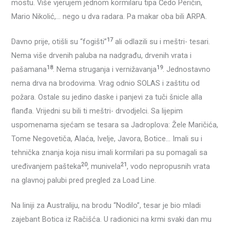
mostu. Više vjerujem jednom kormilaru tipa Čedo Peričin,
Mario Nikolić,… nego u dva radara. Pa makar oba bili ARPA.
17
Davno prije, otišli su “fogišti”
ali odlazili su i meštri- tesari.
Nema više drvenih paluba na nadgrađu, drvenih vrata i
18
19
pašamana
. Nema struganja i vernižavanja
. Jednostavno
nema drva na brodovima. Vrag odnio SOLAS i zaštitu od
požara. Ostale su jedino daske i panjevi za tuči šnicle alla
flanđa. Vrijedni su bili ti meštri- drvodjelci. Sa lijepim
uspomenama sjećam se tesara sa Jadroplova: Žele Maričića,
Tome Negovetiča, Alaća, Ivelje, Javora, Botice… Imali su i
tehnička znanja koja nisu imali kormilari pa su pomagali sa
20
21
uređivanjem pašteka
, munivela
, vodo nepropusnih vrata
na glavnoj palubi pred pregled za Load Line.
Na liniji za Australiju, na brodu “Nodilo”, tesar je bio mladi
zajebant Botica iz Račišća. U radionici na krmi svaki dan mu