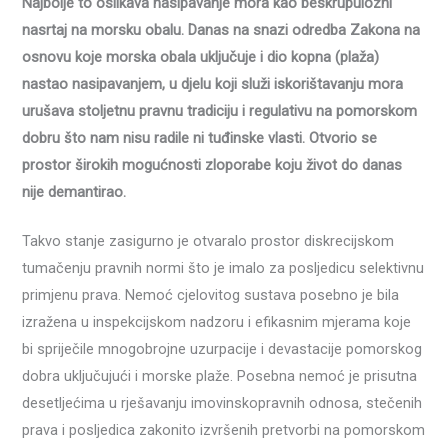
Najbolje to oslikava nasipavanje mora kao beskrupulozni
nasrtaj na morsku obalu. Danas na snazi odredba Zakona na
osnovu koje morska obala uključuje i dio kopna (plaža)
nastao nasipavanjem, u djelu koji služi iskorištavanju mora
urušava stoljetnu pravnu tradiciju i regulativu na pomorskom
dobru što nam nisu radile ni tuđinske vlasti. Otvorio se
prostor širokih mogućnosti zloporabe koju život do danas
nije demantirao.
Takvo stanje zasigurno je otvaralo prostor diskrecijskom
tumačenju pravnih normi što je imalo za posljedicu selektivnu
primjenu prava. Nemoć cjelovitog sustava posebno je bila
izražena u inspekcijskom nadzoru i efikasnim mjerama koje
bi spriječile mnogobrojne uzurpacije i devastacije pomorskog
dobra uključujući i morske plaže. Posebna nemoć je prisutna
desetljećima u rješavanju imovinskopravnih odnosa, stečenih
prava i posljedica zakonito izvršenih pretvorbi na pomorskom