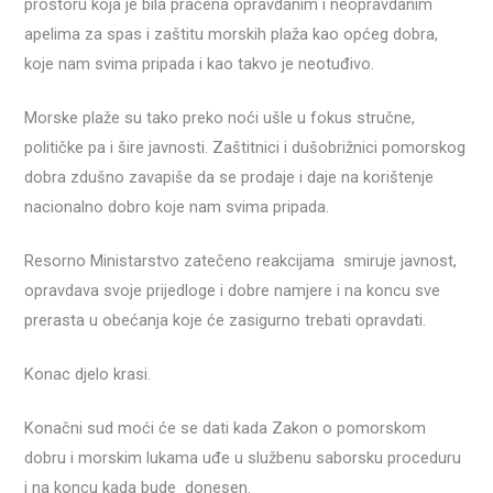
prostoru koja je bila praćena opravdanim i neopravdanim
apelima za spas i zaštitu morskih plaža kao općeg dobra,
koje nam svima pripada i kao takvo je neotuđivo.
Morske plaže su tako preko noći ušle u fokus stručne,
političke pa i šire javnosti. Zaštitnici i dušobrižnici pomorskog
dobra zdušno zavapiše da se prodaje i daje na korištenje
nacionalno dobro koje nam svima pripada.
Resorno Ministarstvo zatečeno reakcijama smiruje javnost,
opravdava svoje prijedloge i dobre namjere i na koncu sve
prerasta u obećanja koje će zasigurno trebati opravdati.
Konac djelo krasi.
Konačni sud moći će se dati kada Zakon o pomorskom
dobru i morskim lukama uđe u službenu saborsku proceduru
i na koncu kada bude donesen.