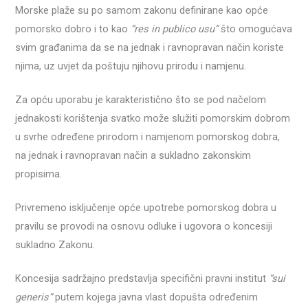
Morske plaže su po samom zakonu definirane kao opće
pomorsko dobro i to kao
“res in publico usu”
što omogućava
svim građanima da se na jednak i ravnopravan način koriste
njima, uz uvjet da poštuju njihovu prirodu i namjenu.
Za opću uporabu je karakteristično što se pod načelom
jednakosti korištenja svatko može služiti pomorskim dobrom
u svrhe određene prirodom i namjenom pomorskog dobra,
na jednak i ravnopravan način a sukladno zakonskim
propisima.
Privremeno isključenje opće upotrebe pomorskog dobra u
pravilu se provodi na osnovu odluke i ugovora o koncesiji
sukladno Zakonu.
Koncesija sadržajno predstavlja specifični pravni institut
“sui
generis”
putem kojega javna vlast dopušta određenim