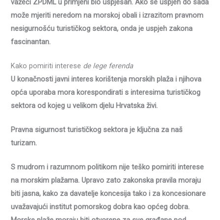
važeći ZPDML u primjeni bio uspješan. Ako se uspjeh do sada
može mjeriti neredom na morskoj obali i izrazitom pravnom
nesigurnošću turističkog sektora, onda je uspjeh zakona
fascinantan.
Kako pomiriti interese
de lege ferenda
U konačnosti javni interes korištenja morskih plaža i njihova
opća uporaba mora korespondirati s interesima turističkog
sektora od kojeg u velikom djelu Hrvatska živi.
Pravna sigurnost turističkog sektora je ključna za naš
turizam.
S mudrom i razumnom politikom nije teško pomiriti interese
na morskim plažama. Upravo zato zakonska pravila moraju
biti jasna, kako za davatelje koncesija tako i za koncesionare
uvažavajući institut pomorskog dobra kao općeg dobra.