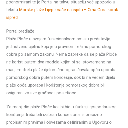
podnormirani te je Portal na takvu situaciju već upozorio u
tekstu
Morske plaže Lijepe naše na ispitu – Crna Gora korak
ispred
.
Portal predlaže
Plaža Ploče u svojem funkcionalnom smislu predstavlja
jedinstvenu cjelinu koja je u pravnom režimu pomorskog
dobra po samom zakonu. Nema zapreke da se plaža Ploče
ne koristi putem dva modela kojim bi se istovremeno na
manjem dijelu plaže djelomično ograničavala opća uporaba
pomorskog dobra putem koncesije, dok bi na većem dijelu
plaže opća uporaba i korištenje pomorskog dobra bili
osigurani za sve građane i posjetioce.
Za manji dio plaže Ploče koji bi bio u funkciji gospodarskog
korištenja treba biti izabran koncesionar s precizno
propisanim pravima i obvezama definiranim u Ugovoru o