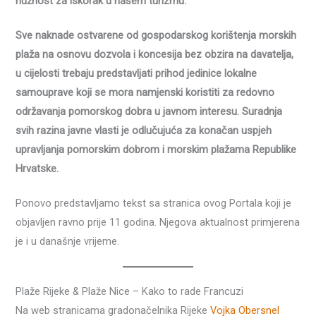
nužnost za iskorak u našem turizmu.
Sve naknade ostvarene od gospodarskog korištenja morskih
plaža na osnovu dozvola i koncesija bez obzira na davatelja,
u cijelosti trebaju predstavljati prihod jedinice lokalne
samouprave koji se mora namjenski koristiti za redovno
održavanja pomorskog dobra u javnom interesu. Suradnja
svih razina javne vlasti je odlučujuća za konačan uspjeh
upravljanja pomorskim dobrom i morskim plažama Republike
Hrvatske.
Ponovo predstavljamo tekst sa stranica ovog Portala koji je
objavljen ravno prije 11 godina. Njegova aktualnost primjerena
je i u današnje vrijeme.
Plaže Rijeke & Plaže Nice – Kako to rade Francuzi
Na web stranicama gradonačelnika Rijeke
Vojka Obersnel