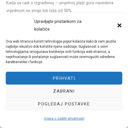
Kada se radi o izgrađenoj – umjetnoj plaži gore navedena
vrijednost ne smije biti niža od 50%.
Upravljajte pristankom za
Koncesionar može na temelju sporazuma o korištenju plaže
kolačiće
povjeriti u cijelosti ili djelomično obavljanje djelatnosti kao i
naplatu odgovarajućih prihoda kooperantu ili kooperantima. U
Ova web stranica koristi tehnologije poput kolačića kako bi vam pružila
najbolje iskustvo dok koristite njene sadržaje. Suglasnost s ovim
tom slučaju koncesionar i dalje ostaje osobno odgovoran
tehnologijama omogućava korištenje svih funkcija web stranice, a
kako prema Državi tako i prema trećim licima za izvršavanje
neprihvaćanje ili povlačenje suglasnosti može onemogućiti određene
karakteristike i funkcije.
svih obveza u vezi nadzora, opremanja, zaštite (očuvanja) i
održavanja u skladu s ugovorom o koncesiji.
PRIHVATI
ZABRANI
POGLEDAJ POSTAVKE
Izjava o zaštiti privatnosti