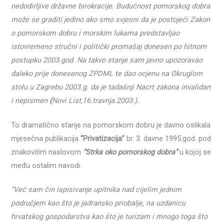
nedodirljive državne birokracije.
Budućnost pomorskog dobra
može se graditi jedino ako smo svjesni da je postojeći Zakon
o pomorskom dobru i morskim lukama predstavljao
istovremeno stručni i politički promašaj donesen po hitnom
postupku 2003.god. Na takvo stanje sam javno upozoravao
daleko prije donesenog ZPDML te dao ocjenu na Okruglom
stolu u Zagrebu 2003.g. da je tadašnji Nacrt zakona invalidan
i nepismen
(
Novi List,16.travnja.2003.).
To dramatično stanje na pomorskom dobru je davno oslikala
mjesečna publikacija
“Privatizacija”
br. 3. davne 1995.god. pod
znakovitim naslovom
“Strka oko pomorskog dobra”
u kojoj se
među ostalim navodi:
“Već sam čin ispisivanje upitnika nad cijelim jednim
područjem kao što je jadransko priobalje, na uzdanicu
hrvatskog gospodarstva kao što je turizam i mnogo toga što