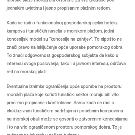
Morske plaže moraju biti otvorene za sve građane pod
jednakim uvjetima i jasno propisanim plažnim redom.
Kada se radi o funkcionalnoj gospodarskoj cjelini hotela,
kampova i turističkih naselja s morskom plažom, jedini
koncesijski model su “koncesije na zahtjev”. To nipošto ne
znači pravo na isključenje opće uporabe pomorskog dobra.
To znači odgovornost gospodarskog subjekta da kako u
interesu svoga poslovanja, tako i u javnom interesu, održava
red na morskoj plaži.
Eventualne iznimke ograničenja opće uporabe na prostoru
morskih plaža koje koristi turistički sektor moraju biti vrlo
precizno propisane i kontrolirane. Samo kada se radi o
ekskluzivnim turističkim sadržajima i posebnim kampovima
na morskoj obali može se govoriti o zatvorenim koncesijama
i to na vrlo ograničenom prostoru pomorskog dobra. To je