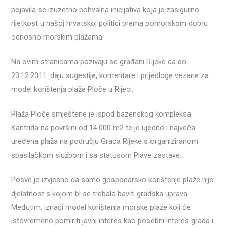
pojavila se izuzetno pohvalna inicijativa koja je zasigurno
rijetkost u našoj hrvatskoj politici prema pomorskom dobru
odnosno morskim plažama.
Na ovim stranicama pozivaju se građani Rijeke da do
23.12.2011. daju sugestije, komentare i prijedloge vezane za
model korištenja plaže Ploče u Rijeci.
Plaža Ploče smještene je ispod bazenskog kompleksa
Kantrida na površini od 14.000 m2 te je ujedno i najveća
uređena plaža na području Grada Rijeke s organiziranom
spasilačkom službom i sa statusom Plave zastave.
Posve je izvjesno da samo gospodarsko korištenje plaže nije
djelatnost s kojom bi se trebala baviti gradska uprava.
Međutim, iznaći model korištenja morske plaže koji će
istovremeno pomiriti javni interes kao posebni interes grada i