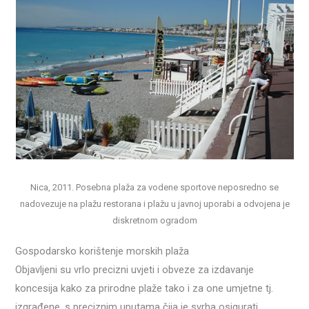
Nica, 2011. Posebna plaža za vodene sportove neposredno se
nadovezuje na plažu restorana i plažu u javnoj uporabi a odvojena je
diskretnom ogradom
Gospodarsko korištenje morskih plaža
Objavljeni su vrlo precizni uvjeti i obveze za izdavanje
koncesija kako za prirodne plaže tako i za one umjetne tj.
izgrađene, s preciznim uputama čija je svrha osigurati