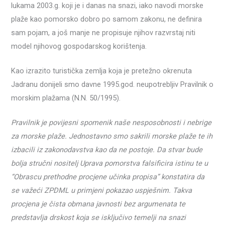
lukama 2003.g. koji je i danas na snazi, iako navodi morske
plaže kao pomorsko dobro po samom zakonu, ne definira
sam pojam, a još manje ne propisuje njihov razvrstaj niti
model njihovog gospodarskog korištenja.
Kao izrazito turistička zemlja koja je pretežno okrenuta
Jadranu donijeli smo davne 1995.god. neupotrebljiv Pravilnik o
morskim plažama (N.N. 50/1995).
Pravilnik je povijesni spomenik naše nesposobnosti i nebrige
za morske plaže. Jednostavno smo sakrili morske plaže te ih
izbacili iz zakonodavstva kao da ne postoje. Da stvar bude
bolja stručni nositelj Uprava pomorstva falsificira istinu te u
“Obrascu prethodne procjene učinka propisa” konstatira da
se važeći ZPDML u primjeni pokazao uspješnim. Takva
procjena je čista obmana javnosti bez argumenata te
predstavlja drskost koja se isključivo temelji na snazi