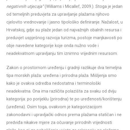
negativnih utjecaja”
(Williams i Micallef, 2009.). Stoga je jedan
od temeljnih preduvjeta za upravljanje plažama njihovo
cjelovito vrednovanje i jasno tipološko definiranje. Nažalost, u
Hrvatskoj, gdje su plaže jedan od najvažnijih obalnih resursa i
preduvjet uspješnog razvoja turizma, postoje manjkavosti po
obje navedene kategorije koje onda nužno vode i
neadekvatnom upravljanju tim iznimno vrijednim resursom.
Zakon o prostornom uređenju i gradnji razlikuje dva temeljna
tipa morskih plaža: uređena i prirodna plaža. Mišljenja smo
kako je ovakva odredba nedostatna i terminološki
neadekvatna. Ona ima različita polazišta za svaku od dviju
kategorija: po porijeklu (prirodna) te po uređenosti/korištenju
(uređena). Osim toga, ovakvom je kategorizacijom
zakonodavni i upravljački odnos prema plažama statičan i ne
predviđa nikakve mjere za očuvanje prirodnih vrijednosti