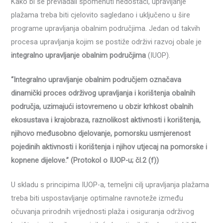
Kako bi se prevladali spomenuti nedostaci, upravljanje
plažama treba biti cjelovito sagledano i uključeno u šire
programe upravljanja obalnim područjima. Jedan od takvih
procesa upravljanja kojim se postiže održivi razvoj obale je
integralno upravljanje obalnim područjima
(IUOP).
“Integralno upravljanje obalnim područjem označava
dinamički proces održivog upravljanja i korištenja obalnih
područja, uzimajući istovremeno u obzir krhkost obalnih
ekosustava i krajobraza, raznolikost aktivnosti i korištenja,
njihovo međusobno djelovanje, pomorsku usmjerenost
pojedinih aktivnosti i korištenja i njihov utjecaj na pomorske i
kopnene dijelove.” (Protokol o IUOP-u; čl.2 (f))
U skladu s principima IUOP-a, temeljni cilj upravljanja plažama
treba biti uspostavljanje optimalne ravnoteže između
očuvanja prirodnih vrijednosti plaža i osiguranja održivog