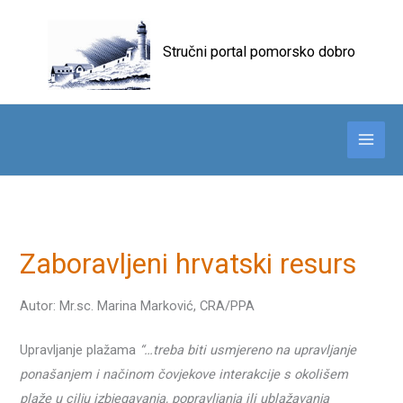
Skip
to
Stručni portal pomorsko dobro
content
Zaboravljeni hrvatski resurs
Autor: Mr.sc. Marina Marković, CRA/PPA
Upravljanje plažama
“…treba biti usmjereno na upravljanje
ponašanjem i načinom čovjekove interakcije s okolišem
plaže u cilju izbjegavanja, popravljanja ili ublažavanja