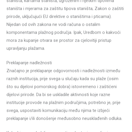
staništa, kartama staništa, ugroženim i rijetkim tipovima
staništa i mjerama za zaštitu tipova staništa; Zakon o zaštiti
prirode, uključujući EU direktive o staništima i pticama).
Nijedan od ovih zakona ne vodi računa o ostalim
komponentama plažnog područja. Ipak, Uredbom o kakvoći
mora za kupanje otvara se prostor za cjelovitiji pristup
upravljanju plažama.
Preklapanje nadležnosti
Značajno je preklapanje odgovornosti i nadležnosti između
raznih institucija, prije svega u slučaju kada su plaže (osim
što su dijelovi pomorskog dobra) istovremeno i zaštićeni
dijelovi prirode. Da bi se uskladile aktivnosti koje razne
institucije provode na plažnim područjima, potrebno je, prije
svega, uspostaviti komunikaciju među njima te izbjeći
preklapanje i/ili donošenje međusobno neusklađenih odluka.