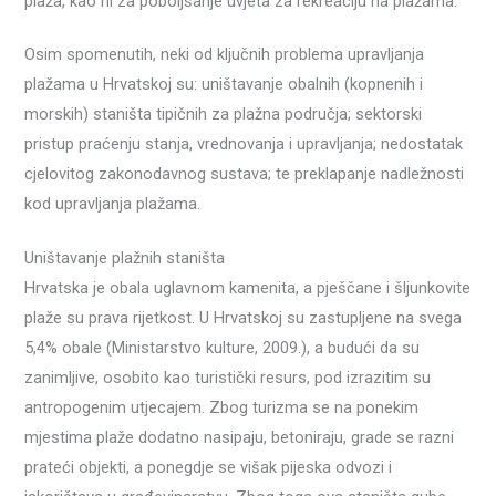
plaža, kao ni za poboljšanje uvjeta za rekreaciju na plažama.
Osim spomenutih, neki od ključnih problema upravljanja
plažama u Hrvatskoj su: uništavanje obalnih (kopnenih i
morskih) staništa tipičnih za plažna područja; sektorski
pristup praćenju stanja, vrednovanja i upravljanja; nedostatak
cjelovitog zakonodavnog sustava; te preklapanje nadležnosti
kod upravljanja plažama.
Uništavanje plažnih staništa
Hrvatska je obala uglavnom kamenita, a pješčane i šljunkovite
plaže su prava rijetkost. U Hrvatskoj su zastupljene na svega
5,4% obale (Ministarstvo kulture, 2009.), a budući da su
zanimljive, osobito kao turistički resurs, pod izrazitim su
antropogenim utjecajem. Zbog turizma se na ponekim
mjestima plaže dodatno nasipaju, betoniraju, grade se razni
prateći objekti, a ponegdje se višak pijeska odvozi i