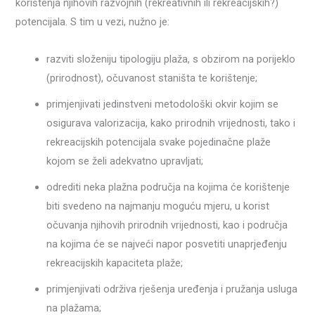
korištenja njihovih razvojnih (rekreativnih ili rekreacijskih?)
potencijala. S tim u vezi, nužno je:
razviti složeniju tipologiju plaža, s obzirom na porijeklo
(prirodnost), očuvanost staništa te korištenje;
primjenjivati jedinstveni metodološki okvir kojim se
osigurava valorizacija, kako prirodnih vrijednosti, tako i
rekreacijskih potencijala svake pojedinačne plaže
kojom se želi adekvatno upravljati;
odrediti neka plažna područja na kojima će korištenje
biti svedeno na najmanju moguću mjeru, u korist
očuvanja njihovih prirodnih vrijednosti, kao i područja
na kojima će se najveći napor posvetiti unaprjeđenju
rekreacijskih kapaciteta plaže;
primjenjivati održiva rješenja uređenja i pružanja usluga
na plažama;