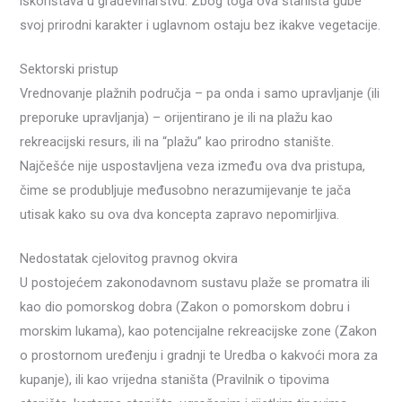
iskorištava u građevinarstvu. Zbog toga ova staništa gube
svoj prirodni karakter i uglavnom ostaju bez ikakve vegetacije.
Sektorski pristup
Vrednovanje plažnih područja – pa onda i samo upravljanje (ili
preporuke upravljanja) – orijentirano je ili na plažu kao
rekreacijski resurs, ili na “plažu” kao prirodno stanište.
Najčešće nije uspostavljena veza između ova dva pristupa,
čime se produbljuje međusobno nerazumijevanje te jača
utisak kako su ova dva koncepta zapravo nepomirljiva.
Nedostatak cjelovitog pravnog okvira
U postojećem zakonodavnom sustavu plaže se promatra ili
kao dio pomorskog dobra (Zakon o pomorskom dobru i
morskim lukama), kao potencijalne rekreacijske zone (Zakon
o prostornom uređenju i gradnji te Uredba o kakvoći mora za
kupanje), ili kao vrijedna staništa (Pravilnik o tipovima