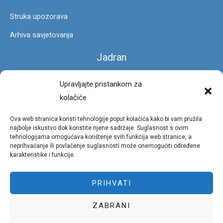
Struka upozorava
Arhiva savjetovanja
Jadran
Čarobna stopa
Upravljajte pristankom za
kolačiće
Foto galerija
Ova web stranica koristi tehnologije poput kolačića kako bi vam pružila
Privatnost
najbolje iskustvo dok koristite njene sadržaje. Suglasnost s ovim
tehnologijama omogućava korištenje svih funkcija web stranice, a
neprihvaćanje ili povlačenje suglasnosti može onemogućiti određene
Uvjeti korištenja portala
karakteristike i funkcije.
Pravila privatnosti
PRIHVATI
Politika kolačića (EU)
ZABRANI