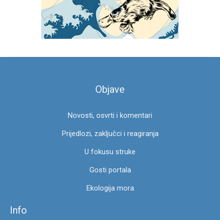
a
g
a
z
a
:
Objave
Novosti, osvrti i komentari
Prijedlozi, zaključci i reagiranja
U fokusu struke
Gosti portala
Ekologija mora
Info