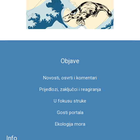
a
g
a
z
a
:
Objave
Novosti, osvrti i komentari
Prijedlozi, zaključci i reagiranja
U fokusu struke
Gosti portala
Ekologija mora
Info