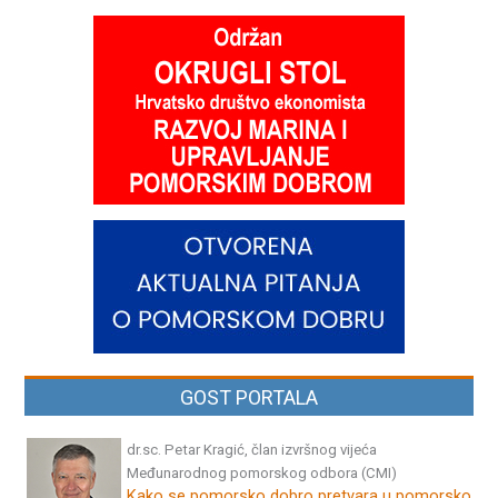
GOST PORTALA
dr.sc. Petar Kragić, član izvršnog vijeća
Međunarodnog pomorskog odbora (CMI)
Kako se pomorsko dobro pretvara u pomorsko