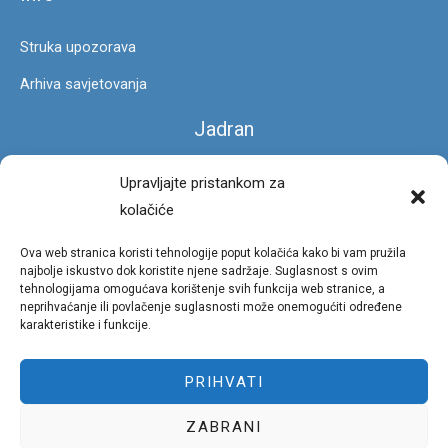
Struka upozorava
Arhiva savjetovanja
Jadran
Čarobna stopa
Upravljajte pristankom za
kolačiće
Foto galerija
Ova web stranica koristi tehnologije poput kolačića kako bi vam pružila
Privatnost
najbolje iskustvo dok koristite njene sadržaje. Suglasnost s ovim
tehnologijama omogućava korištenje svih funkcija web stranice, a
neprihvaćanje ili povlačenje suglasnosti može onemogućiti određene
Uvjeti korištenja portala
karakteristike i funkcije.
Pravila privatnosti
PRIHVATI
Politika kolačića (EU)
ZABRANI