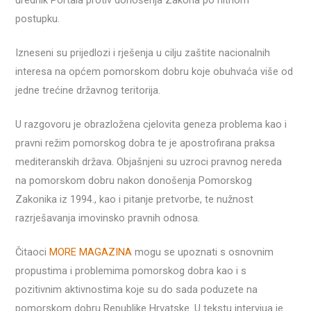
urednik Portala protiv donošenja Zakona po hitnom
postupku.
Izneseni su prijedlozi i rješenja u cilju zaštite nacionalnih
interesa na općem pomorskom dobru koje obuhvaća više od
jedne trećine državnog teritorija.
U razgovoru je obrazložena cjelovita geneza problema kao i
pravni režim pomorskog dobra te je apostrofirana praksa
mediteranskih država. Objašnjeni su uzroci pravnog nereda
na pomorskom dobru nakon donošenja Pomorskog
Zakonika iz 1994., kao i pitanje pretvorbe, te nužnost
razrješavanja imovinsko pravnih odnosa.
Čitaoci
MORE MAGAZINA
mogu se upoznati s osnovnim
propustima i problemima pomorskog dobra kao i s
pozitivnim aktivnostima koje su do sada poduzete na
pomorskom dobru Republike Hrvatske. U tekstu intervjua je