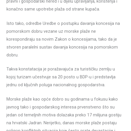
pravni i gospodarski nered i u dijelu upravljanja, korištenja i
konačno same upotrebe plaža od strane kupača.
Isto tako, odredbe Uredbe o postupku davanja koncesija na
pomorskom dobru vezane uz morske plaže ne
korespondiraju sa novim Zakon o koncesijama, tako da je
stvoren paralelni sustav davanja koncesija na pomorskom
dobru.
Takva konstatacija je poražavajuća za turističku zemlju u
kojoj turizam učestvuje sa 20 posto u BDP-u i predstavlja
jednu od ključnih poluga nacionalnog gospodarstva.
Morske plaže kao opće dobro su godinama u fokusu kako
javnog tako i gospodarskog interesa prvenstveno što su
jedan od temeljnih motiva dolazaka preko 17 milijuna gostiju
na hrvatski Jadran. Nerijetko, danas morske plaže postaju
poligon konfliktnih situacija koje često prate devastacije i