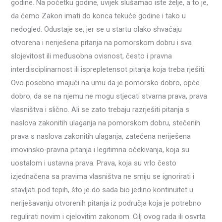
godine. Na početku godine, uvijek slušamao iste želje, a to je,
da ćemo Zakon imati do konca tekuće godine i tako u
nedogled. Odustaje se, jer se u startu olako shvaćaju
otvorena i neriješena pitanja na pomorskom dobru i sva
slojevitost ili međusobna ovisnost, često i pravna
interdisciplinarnost ili isprepletensot pitanja koja treba rješiti.
Ovo posebno imajući na umu da je pomorsko dobro, opće
dobro, da se na njemu ne mogu stjecati stvarna prava, prava
vlasništva i slično. Ali se zato trebaju razrješiti pitanja s
naslova zakonitih ulaganja na pomorskom dobru, stečenih
prava s naslova zakonitih ulaganja, zatečena neriješena
imovinsko-pravna pitanja i legitimna očekivanja, koja su
uostalom i ustavna prava. Prava, koja su vrlo često
izjednačena sa pravima vlasništva ne smiju se ignorirati i
stavljati pod tepih, što je do sada bio jedino kontinuitet u
neriješavanju otvorenih pitanja iz područja koja je potrebno
regulirati novim i cjelovitim zakonom. Cilj ovog rada ili osvrta