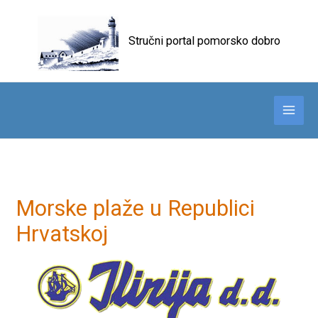
Skip
to
Stručni portal pomorsko dobro
content
Morske plaže u Republici
Hrvatskoj