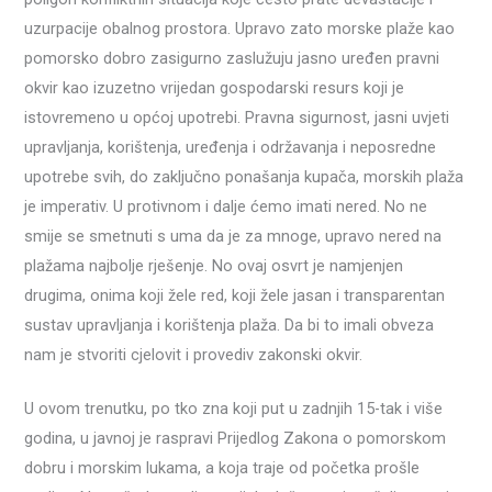
uzurpacije obalnog prostora. Upravo zato morske plaže kao
pomorsko dobro zasigurno zaslužuju jasno uređen pravni
okvir kao izuzetno vrijedan gospodarski resurs koji je
istovremeno u općoj upotrebi. Pravna sigurnost, jasni uvjeti
upravljanja, korištenja, uređenja i održavanja i neposredne
upotrebe svih, do zaključno ponašanja kupača, morskih plaža
je imperativ. U protivnom i dalje ćemo imati nered. No ne
smije se smetnuti s uma da je za mnoge, upravo nered na
plažama najbolje rješenje. No ovaj osvrt je namjenjen
drugima, onima koji žele red, koji žele jasan i transparentan
sustav upravljanja i korištenja plaža. Da bi to imali obveza
nam je stvoriti cjelovit i provediv zakonski okvir.
U ovom trenutku, po tko zna koji put u zadnjih 15-tak i više
godina, u javnoj je raspravi Prijedlog Zakona o pomorskom
dobru i morskim lukama, a koja traje od početka prošle