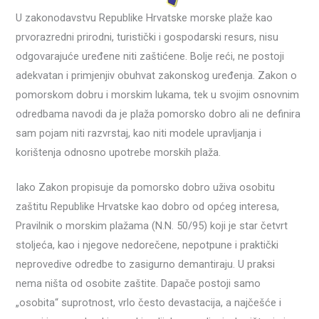
U zakonodavstvu Republike Hrvatske morske plaže kao
prvorazredni prirodni, turistički i gospodarski resurs, nisu
odgovarajuće uređene niti zaštićene. Bolje reći, ne postoji
adekvatan i primjenjiv obuhvat zakonskog uređenja. Zakon o
pomorskom dobru i morskim lukama, tek u svojim osnovnim
odredbama navodi da je plaža pomorsko dobro ali ne definira
sam pojam niti razvrstaj, kao niti modele upravljanja i
korištenja odnosno upotrebe morskih plaža.
Iako Zakon propisuje da pomorsko dobro uživa osobitu
zaštitu Republike Hrvatske kao dobro od općeg interesa,
Pravilnik o morskim plažama (N.N. 50/95) koji je star četvrt
stoljeća, kao i njegove nedorečene, nepotpune i praktički
neprovedive odredbe to zasigurno demantiraju. U praksi
nema ništa od osobite zaštite. Dapače postoji samo
„osobita“ suprotnost, vrlo često devastacija, a najčešće i