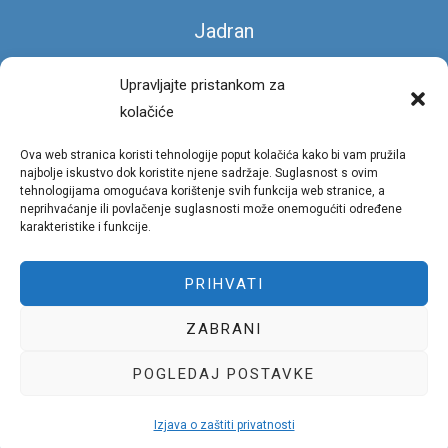
Jadran
Čarobna stopa
Upravljajte pristankom za
kolačiće
Foto galerija
Ova web stranica koristi tehnologije poput kolačića kako bi vam pružila
Privatnost
najbolje iskustvo dok koristite njene sadržaje. Suglasnost s ovim
tehnologijama omogućava korištenje svih funkcija web stranice, a
neprihvaćanje ili povlačenje suglasnosti može onemogućiti određene
Uvjeti korištenja portala
karakteristike i funkcije.
Pravila privatnosti
PRIHVATI
Politika kolačića (EU)
ZABRANI
Copyright © 2026 Stručni portal pomorsko dobro - Podrška
Uphill Web Studio
POGLEDAJ POSTAVKE
Izjava o zaštiti privatnosti