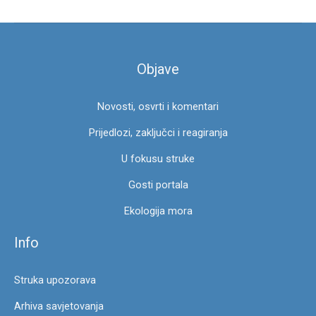
z
a
:
Objave
Novosti, osvrti i komentari
Prijedlozi, zaključci i reagiranja
U fokusu struke
Gosti portala
Ekologija mora
Info
Struka upozorava
Arhiva savjetovanja