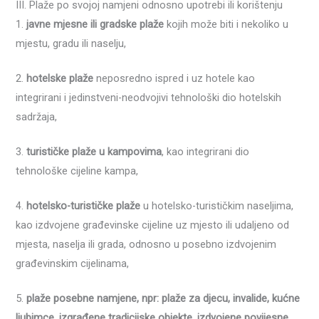
III. Plaže po svojoj namjeni odnosno upotrebi ili korištenju
1.
javne mjesne ili gradske plaže
kojih može biti i nekoliko u
mjestu, gradu ili naselju,
2.
hotelske plaže
neposredno ispred i uz hotele kao
integrirani i jedinstveni-neodvojivi tehnološki dio hotelskih
sadržaja,
3.
turističke plaže u kampovima
, kao integrirani dio
tehnološke cijeline kampa,
4.
hotelsko-turističke plaže
u hotelsko-turističkim naseljima,
kao izdvojene građevinske cijeline uz mjesto ili udaljeno od
mjesta, naselja ili grada, odnosno u posebno izdvojenim
građevinskim cijelinama,
5.
plaže posebne namjene, npr: plaže za djecu, invalide, kućne
ljubimce, izgrađene tradicijske objekte, izdvojene povijesne