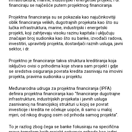
infrastruktura, marine, industrijski i energetski projekti, i dr.
financiraju se najčešće putem projektnog financiranja.
Projektna financiranja su se pokazala kao najučinkovitiji
oblik financiranja velikih, dugotrajnih projekata kao što su
lučka infrastruktura, marine, industrijski i energetski
projekti, koji zahtjevaju visoku razinu kapitala i uključuju
značajan broj sudionika kao što su banke, izvođači radova,
investitiri, upravitelji projekta, dostavljači raznih usluga, javni
sektor, i dr.
Projektno je financiranje takva struktura kreditiranja koja
isključivo ovisi o prihodima koje stvara sam projekt i gdje
se sredstva osiguranja povrata kredita zasnivaju na imovini
projekta, pravima sudionika u projektu.
Međunarodna udruga za projektna financiranja (IPFA)
definira projektna financiranja kao “financiranje dugotrajne
infrastrukture, industrijskih projekata i javnih usluga
zasnivanoj na financijskoj strukturi u kojoj se povrat
investicije i kredita ne očekuje uopće, ili samo u maloj
mjeri, od nikog drugog osim od prihoda samog projekta”.
To je razlog zbog čega se banke fokusiraju na specifična
prava temeljem kojih projekt ostvaruje prihode kao jedini