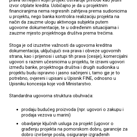
izvor otplate kredita. Uobičajno je da u projektnim
financiranjima nema regresnih zahtjeva prema sudionicima
u projektu, nego banka kontrolira realizaciju projekta na
način da zauzme ulogu aktivnoga subjekta putem
ugovorne dokumentacije, te u određenim situacijiama i
zauzme mjesto projektnoga društva prema trećima.
Stoga je od izuzetne važnosti da ugovorna kreditna
dokumentacija, uključujući sva prava i obveze ugovornih
strana, kao i prijenosi i ustupi tih prava (cesije), komercijalni
ugovori s raznim učesnicima u projektu, te izravni ugovori
između banke, projektnoga društva i drugih sudionika u
projektu budu ispravno i jasno sačinjeni i, tamo gje je to
potrebno, ovjereni i upisani u Upisnik FINE, odnosno u
Upisniku koncesija koje vodi Ministarstvo.
Standardna ugovorna struktura obuhvaća:
prodaju budućeg proizvoda (npr. ugovori o zakupu i
prodaja vezova u marini)
obavljanje ključnih usluga za projekt (ugovor o
građenju projekta na pomorskom dobru, garancije za
dobro izvršenje posla, osiguranje izgrađenih