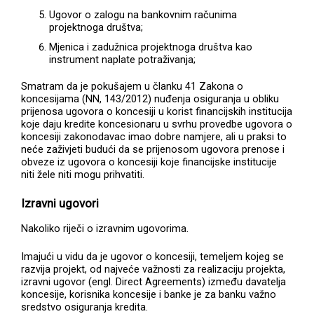
Ugovor o zalogu na bankovnim računima
projektnoga društva;
Mjenica i zadužnica projektnoga društva kao
instrument naplate potraživanja;
Smatram da je pokušajem u članku 41 Zakona o
koncesijama (NN, 143/2012) nuđenja osiguranja u obliku
prijenosa ugovora o koncesiji u korist financijskih institucija
koje daju kredite koncesionaru u svrhu provedbe ugovora o
koncesiji zakonodavac imao dobre namjere, ali u praksi to
neće zaživjeti budući da se prijenosom ugovora prenose i
obveze iz ugovora o koncesiji koje financijske institucije
niti žele niti mogu prihvatiti.
Izravni ugovori
Nakoliko riječi o izravnim ugovorima.
Imajući u vidu da je ugovor o koncesiji, temeljem kojeg se
razvija projekt, od najveće važnosti za realizaciju projekta,
izravni ugovor (engl. Direct Agreements) između davatelja
koncesije, korisnika koncesije i banke je za banku važno
sredstvo osiguranja kredita.