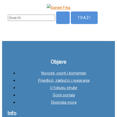
P
r
e
t
r
a
g
Objave
a
Novosti, osvrti i komentari
z
Prijedlozi, zaključci i reagiranja
a
U fokusu struke
:
Gosti portala
Ekologija mora
Info