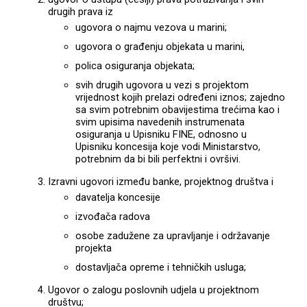
drugih prava iz
ugovora o najmu vezova u marini;
ugovora o građenju objekata u marini,
polica osiguranja objekata;
svih drugih ugovora u vezi s projektom
vrijednost kojih prelazi određeni iznos; zajedno
sa svim potrebnim obavijestima trećima kao i
svim upisima navedenih instrumenata
osiguranja u Upisniku FINE, odnosno u
Upisniku koncesija koje vodi Ministarstvo,
potrebnim da bi bili perfektni i ovršivi.
Izravni ugovori između banke, projektnog društva i
davatelja koncesije
izvođača radova
osobe zadužene za upravljanje i održavanje
projekta
dostavljača opreme i tehničkih usluga;
Ugovor o zalogu poslovnih udjela u projektnom
društvu;