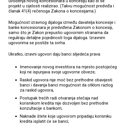
uvođenja novog koncesionara u koncesiju kao bi se
projekt u cijelosti realizirao. (Takvu mogućnost predviđa i
članak 41(4) rečenoga Zakona o koncesijama.)
Mogućnost izravnog dijaloga između davatelja koncesije i
banke koncesionara je predviđena Zakonom o koncesiji,
samo što je Zakon prepustio ugovornim stranama da
reguliraju detaljne pojedinosti toga dijaloga. Izravnim
ugovorima se postiže ta svrha.
Ukratko, izravni ugovori daju banci slijedeća prava:
Imenovanje novog investitora na mjesto postojećeg
koji ne ispunjava svoje ugovorne obveze;
Raskid ugovora nije moć bez prethodne obavijesti
banci i davanja banci mogućnost da otkloni razlog
za raskid ugovora,
Postupak trećih radi otvaranja stečaja nad
korisnikom kredita nije dozvoljen bez prethodne
konzultacije s bankom;
Naknade štete koje ugovorom pripadaju korisniku
kredita isplatit će se banci;