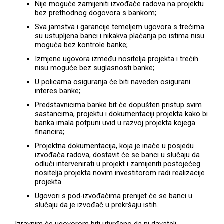
Nije moguće zamijeniti izvođače radova na projektu
bez prethodnog dogovora s bankom;
Sva jamstva i garancije temeljem ugovora s trećima
su ustupljena banci i nikakva plaćanja po istima nisu
moguća bez kontrole banke;
Izmjene ugovora između nositelja projekta i trećih
nisu moguće bez suglasnosti banke;
U policama osiguranja će biti naveden osigurani
interes banke;
Predstavnicima banke bit će dopušten pristup svim
sastancima, projektu i dokumentaciji projekta kako bi
banka imala potpuni uvid u razvoj projekta kojega
financira;
Projektna dokumentacija, koja je inače u posjedu
izvođača radova, dostavit će se banci u slučaju da
odluči intervenirati u projekt i zamijeniti postojećeg
nositelja projekta novim investitorom radi realizacije
projekta.
Ugovori s pod-izvođačima prenijet će se banci u
slučaju da je izvođač u prekršaju istih.
Izravnim će ugovorom biti utvrđeno da ni davatelj