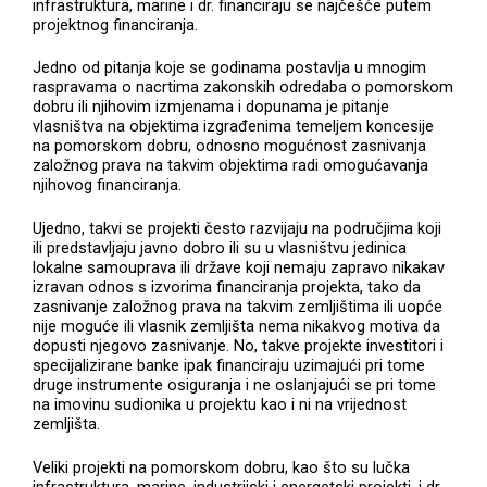
infrastruktura, marine i dr. financiraju se najčešće putem
projektnog financiranja.
Jedno od pitanja koje se godinama postavlja u mnogim
raspravama o nacrtima zakonskih odredaba o pomorskom
dobru ili njihovim izmjenama i dopunama je pitanje
vlasništva na objektima izgrađenima temeljem koncesije
na pomorskom dobru, odnosno mogućnost zasnivanja
založnog prava na takvim objektima radi omogućavanja
njihovog financiranja.
Ujedno, takvi se projekti često razvijaju na područjima koji
ili predstavljaju javno dobro ili su u vlasništvu jedinica
lokalne samouprava ili države koji nemaju zapravo nikakav
izravan odnos s izvorima financiranja projekta, tako da
zasnivanje založnog prava na takvim zemljištima ili uopće
nije moguće ili vlasnik zemljišta nema nikakvog motiva da
dopusti njegovo zasnivanje. No, takve projekte investitori i
specijalizirane banke ipak financiraju uzimajući pri tome
druge instrumente osiguranja i ne oslanjajući se pri tome
na imovinu sudionika u projektu kao i ni na vrijednost
zemljišta.
Veliki projekti na pomorskom dobru, kao što su lučka