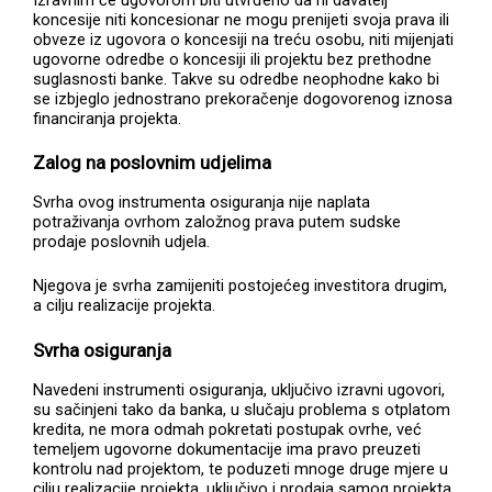
koncesije niti koncesionar ne mogu prenijeti svoja prava ili
obveze iz ugovora o koncesiji na treću osobu, niti mijenjati
ugovorne odredbe o koncesiji ili projektu bez prethodne
suglasnosti banke. Takve su odredbe neophodne kako bi
se izbjeglo jednostrano prekoračenje dogovorenog iznosa
financiranja projekta.
Zalog na poslovnim udjelima
Svrha ovog instrumenta osiguranja nije naplata
potraživanja ovrhom založnog prava putem sudske
prodaje poslovnih udjela.
Njegova je svrha zamijeniti postojećeg investitora drugim,
a cilju realizacije projekta.
Svrha osiguranja
Navedeni instrumenti osiguranja, uključivo izravni ugovori,
su sačinjeni tako da banka, u slučaju problema s otplatom
kredita, ne mora odmah pokretati postupak ovrhe, već
temeljem ugovorne dokumentacije ima pravo preuzeti
kontrolu nad projektom, te poduzeti mnoge druge mjere u
cilju realizacije projekta, uključivo i prodaja samog projekta.