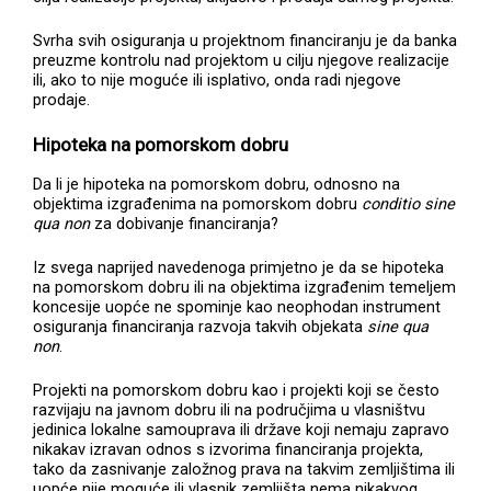
Svrha svih osiguranja u projektnom financiranju je da banka
preuzme kontrolu nad projektom u cilju njegove realizacije
ili, ako to nije moguće ili isplativo, onda radi njegove
prodaje.
Hipoteka na pomorskom dobru
Da li je hipoteka na pomorskom dobru, odnosno na
objektima izgrađenima na pomorskom dobru
conditio sine
qua non
za dobivanje financiranja?
Iz svega naprijed navedenoga primjetno je da se hipoteka
na pomorskom dobru ili na objektima izgrađenim temeljem
koncesije uopće ne spominje kao neophodan instrument
osiguranja financiranja razvoja takvih objekata
sine qua
non
.
Projekti na pomorskom dobru kao i projekti koji se često
razvijaju na javnom dobru ili na područjima u vlasništvu
jedinica lokalne samouprava ili države koji nemaju zapravo
nikakav izravan odnos s izvorima financiranja projekta,
tako da zasnivanje založnog prava na takvim zemljištima ili
uopće nije moguće ili vlasnik zemljišta nema nikakvog