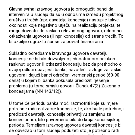
Glavna svrha izravnog ugovora je omogućiti banci da
intervenira u slučaju da su u odnosima između projektnog
društva i trećih (npr. davatelja koncesije) nastupile takve
okolnosti koje negativno utječu na realizaciju projekta, te
mogu dovesti i do raskida relevantnog ugovora, odnosno
otkazivanja ugovora (ili npr. koncesije) od strane trećih. To
bi ozbiljno ugrozilo šanse za povrat financiranja.
Sukladno odredbama izravnoga ugovora davatelju
koncesije ne bi bilo dozvoljeno jednostranom odlukom
raskinuti ugovor ili otkazati koncesiju bez da prethodno o
svojoj odluci obavijesti banku, navodeći razloge za raskid
ugovora i dajući banci određeni vremenski period (60-90
dana) u kojem bi banka pokušala predložiti rješenje
problema (u tome smislu govori i Članak 47(3) Zakona o
koncesijama (NN 143/12)).
U tome će periodu banka moći razmotriti koje su mjere
potrebne radi realizacije koncesije, te, ako bude potrebno, i
predložiti davatelju koncesije prihvatljivu zamjenu za
koncesionara, bilo privremeno bilo do kraja koncesijskog
perioda. Temeljem izravnog ugovora davatelj koncesije bi
se obvezao u tom slučaju poduzeti što je potrebno radi