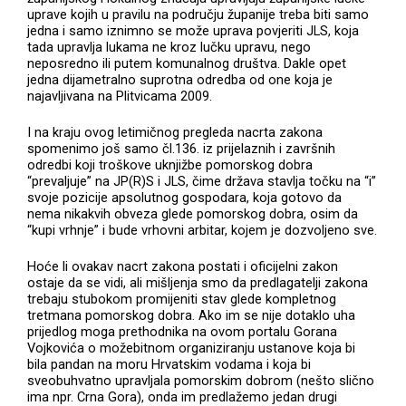
uprave kojih u pravilu na području županije treba biti samo
jedna i samo iznimno se može uprava povjeriti JLS, koja
tada upravlja lukama ne kroz lučku upravu, nego
neposredno ili putem komunalnog društva. Dakle opet
jedna dijametralno suprotna odredba od one koja je
najavljivana na Plitvicama 2009.
I na kraju ovog letimičnog pregleda nacrta zakona
spomenimo još samo čl.136. iz prijelaznih i završnih
odredbi koji troškove uknjižbe pomorskog dobra
“prevaljuje” na JP(R)S i JLS, čime država stavlja točku na “i”
svoje pozicije apsolutnog gospodara, koja gotovo da
nema nikakvih obveza glede pomorskog dobra, osim da
“kupi vrhnje” i bude vrhovni arbitar, kojem je dozvoljeno sve.
Hoće li ovakav nacrt zakona postati i oficijelni zakon
ostaje da se vidi, ali mišljenja smo da predlagatelji zakona
trebaju stubokom promijeniti stav glede kompletnog
tretmana pomorskog dobra. Ako im se nije dotaklo uha
prijedlog moga prethodnika na ovom portalu Gorana
Vojkovića o možebitnom organiziranju ustanove koja bi
bila pandan na moru Hrvatskim vodama i koja bi
sveobuhvatno upravljala pomorskim dobrom (nešto slično
ima npr. Crna Gora), onda im predlažemo jedan drugi