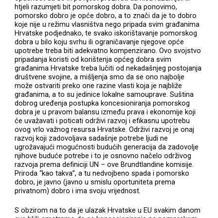
htjeli razumjeti bit pomorskog dobra. Da ponovimo,
pomorsko dobro je opće dobro, a to znači da je to dobro
koje nije u režimu vlasništva nego pripada svim građanima
Hrvatske podjednako, te svako iskorištavanje pomorskog
dobra u bilo koju svrhu ili ograničavanje njegove opće
upotrebe treba biti adekvatno kompenzirano. Ovo svojstvo
pripadanja koristi od korištenja općeg dobra svim
građanima Hrvatske treba lučiti od nekadašnjeg postojanja
društvene svojine, a mišljenja smo da se ono najbolje
može ostvariti preko one razine vlasti koja je najbliže
građanima, a to su jedinice lokalne samouprave. Suština
dobrog uređenja postupka koncesioniranja pomorskog
dobra je u pravom balansu između prava i ekonomije koji
će uvažavati i poticati održivi razvoj i efikasnu upotrebu
ovog vrlo važnog resursa Hrvatske. Održivi razvoj je onaj
razvoj koji zadovoljava sadašnje potrebe ljudi ne
ugrožavajući mogućnosti budućih generacija da zadovolje
njihove buduće potrebe i to je osnovno načelo održivog
razvoja prema definiciji UN – ove Brundtlandine komisije.
Priroda “kao takva”, a tu nedvojbeno spada i pomorsko
dobro, je javno (javno u smislu oportuniteta prema
privatnom) dobro i ima svoju vrijednost.
S obzirom na to da je ulazak Hrvatske u EU svakim danom