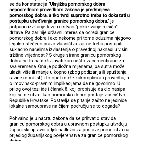
se da konstatacija
“Uknjižba pomorskog dobra
neposrednom provedbom zakona je predmnjeva
pomorskog dobra, a tko tvrdi suprotno treba to dokazati u
postupku utvrđivanja granice pomorskog dobra.”
je
potpuno izvrtanje teze i u stvari “pokazivanje mišića”
države. Pa zar nije državni interes da odredi granice
pomorskog dobra i ako nekome pri tome oduzima njegovo
legalno stečeno pravo vlasništva zar ne treba postupiti
sukladno načelima izvlaštenja o pravednoj naknadi u visini
tržišne vrijednosti? S druge strane granicu pomorskog
dobra ne treba doživljavati kao nešto zacementirano za
sva vremena. Ona je podložna mijenama, pa sutra može
ulaziti više ili manje u kopno (zbog podizanja ili spuštanja
razine mora isl.) i to opet može zakomplicirati provedbu, a
o imovinsko-pravnim implikacijama da ne govorimo. U
prilog ovoj tezi ide i članak 8. koji propisuje da dio nasipa
koji se ne utvrdi kao pomorsko dobro postaje vlasništvo
Republike Hrvatske. Postavlja se pitanje zašto ne jedinice
lokalne samouprave na čijem području se to događa?
Pohvalno je u nacrtu zakona da se prihvatio stav da
granicu pomorskog dobra u upravnom postupku utvrđuju
županijski upravni odjeli nadležni za poslove pomorstva na
prijedlog županijskog povjerenstva za granice pomorskog