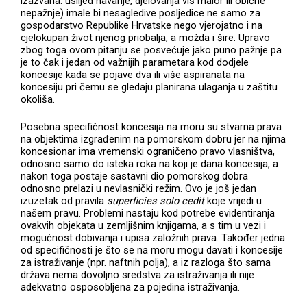
izazvana: uslijed havarije, djelovanja vis maior ili obične
nepažnje) imale bi nesagledive posljedice ne samo za
gospodarstvo Republike Hrvatske nego vjerojatno i na
cjelokupan život njenog priobalja, a možda i šire. Upravo
zbog toga ovom pitanju se posvećuje jako puno pažnje pa
je to čak i jedan od važnijih parametara kod dodjele
koncesije kada se pojave dva ili više aspiranata na
koncesiju pri čemu se gledaju planirana ulaganja u zaštitu
okoliša.
Posebna specifičnost koncesija na moru su stvarna prava
na objektima izgrađenim na pomorskom dobru jer na njima
koncesionar ima vremenski ograničeno pravo vlasništva,
odnosno samo do isteka roka na koji je dana koncesija, a
nakon toga postaje sastavni dio pomorskog dobra
odnosno prelazi u nevlasnički režim. Ovo je još jedan
izuzetak od pravila
superficies solo cedit
koje vrijedi u
našem pravu. Problemi nastaju kod potrebe evidentiranja
ovakvih objekata u zemljišnim knjigama, a s tim u vezi i
mogućnost dobivanja i upisa založnih prava. Također jedna
od specifičnosti je što se na moru mogu davati i koncesije
za istraživanje (npr. naftnih polja), a iz razloga što sama
država nema dovoljno sredstva za istraživanja ili nije
adekvatno osposobljena za pojedina istraživanja.