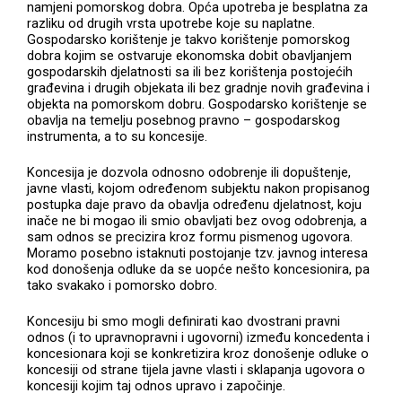
namjeni pomorskog dobra. Opća upotreba je besplatna za
razliku od drugih vrsta upotrebe koje su naplatne.
Gospodarsko korištenje je takvo korištenje pomorskog
dobra kojim se ostvaruje ekonomska dobit obavljanjem
gospodarskih djelatnosti sa ili bez korištenja postojećih
građevina i drugih objekata ili bez gradnje novih građevina i
objekta na pomorskom dobru. Gospodarsko korištenje se
obavlja na temelju posebnog pravno – gospodarskog
instrumenta, a to su koncesije.
Koncesija je dozvola odnosno odobrenje ili dopuštenje,
javne vlasti, kojom određenom subjektu nakon propisanog
postupka daje pravo da obavlja određenu djelatnost, koju
inače ne bi mogao ili smio obavljati bez ovog odobrenja, a
sam odnos se precizira kroz formu pismenog ugovora.
Moramo posebno istaknuti postojanje tzv. javnog interesa
kod donošenja odluke da se uopće nešto koncesionira, pa
tako svakako i pomorsko dobro.
Koncesiju bi smo mogli definirati kao dvostrani pravni
odnos (i to upravnopravni i ugovorni) između koncedenta i
koncesionara koji se konkretizira kroz donošenje odluke o
koncesiji od strane tijela javne vlasti i sklapanja ugovora o
koncesiji kojim taj odnos upravo i započinje.