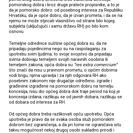
pomorskog dobra i kroz druge prateće propisnike, a to je
da je pomorsko dobro: od posebnog interesa za Republiku
Hrvatsku, da je opće dobro, da je izvan prometa, i da se na
njemu ne može stjecati vlasništvo od strane bilo kojeg
subjekta (uključujući i samu državu RH) po bilo kom
osnovu.
Temeljne odrednice suštine općeg dobra su: da ne
pripadaju pojedincima nego su na raspolaganju za
upotrebu svim ljudima; to svoje svojstvo da pripadaju
svima dobivaju temeljem svojih naravnih osobina ili
temeljem zakona; opća dobra su
“res extra comercium”
što znači da nisu u pravnom prometu; o općim dobrima
vodi brigu, njima upravlja i za njih odgovara RH ako
posebnim zakonom nije drugačije određeno; zgrade i
građevine izgrađene na pomorskom dobru na temelju
koncesija, nisu dio općeg dobra dok traje period na koji je
koncesija izdana; razlikuju se od javnih dobara; razlikuju se
od dobara od interesa za RH.
Od općeg dobra treba razlikovati opću upotrebu. Opća
upotreba je pravo da se svaka osoba služi pomorskim
dobrom bez ograničenja, a da pri tome ne ograničava istu
takvu mogućnost nekoj drugoj osobi sukladno prirodi i