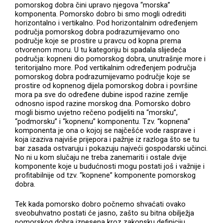
pomorskog dobra čini upravo njegova “morska”
komponenta. Pomorsko dobro bi smo mogli odrediti
horizontalno i vertikalno. Pod horizontalnim određenjem
područja pomorskog dobra podrazumijevamo ono
područje koje se prostire u pravcu od kopna prema
otvorenom moru. U tu kategoriju bi spadala slijedeća
područja: kopneni dio pomorskog dobra, unutrašnje more i
teritorijalno more. Pod vertikalnim određenjem područja
pomorskog dobra podrazumijevamo područje koje se
prostire od kopnenog dijela pomorskog dobra i površine
mora pa sve do određene dubine ispod razine zemlje
odnosno ispod razine morskog dna. Pomorsko dobro
mogli bismo uvjetno rečeno podijeliti na “morsku”,
“podmorsku” i “kopnenu” komponentu. Tzv. “kopnena”
komponenta je ona o kojoj se najčešće vode rasprave i
koja izaziva najviše prijepora i pažnje iz razloga što se tu
bar zasada ostvaruju i pokazuju najveći gospodarski učinci.
No ni u kom slučaju ne treba zanemariti i ostale dvije
komponente koje u budućnosti mogu postati još i važnije i
profitabilnije od tzv. “kopnene” komponente pomorskog
dobra.
Tek kada pomorsko dobro počnemo shvaćati ovako
sveobuhvatno postati će jasno, zašto su bitna obilježja
pomorskog dobra iznesena kroz zakonsku definiciju