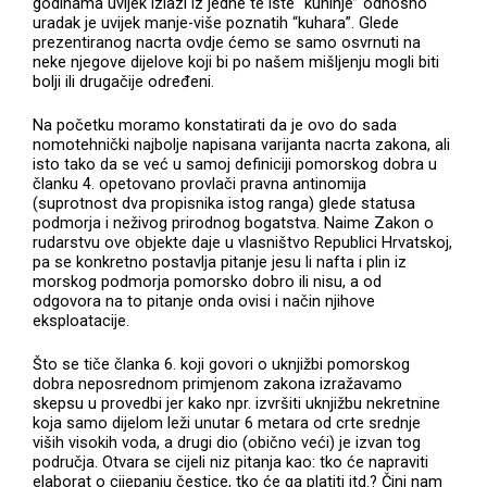
godinama uvijek izlazi iz jedne te iste “kuhinje” odnosno
uradak je uvijek manje-više poznatih “kuhara”. Glede
prezentiranog nacrta ovdje ćemo se samo osvrnuti na
neke njegove dijelove koji bi po našem mišljenju mogli biti
bolji ili drugačije određeni.
Na početku moramo konstatirati da je ovo do sada
nomotehnički najbolje napisana varijanta nacrta zakona, ali
isto tako da se već u samoj definiciji pomorskog dobra u
članku 4. opetovano provlači pravna antinomija
(suprotnost dva propisnika istog ranga) glede statusa
podmorja i neživog prirodnog bogatstva. Naime Zakon o
rudarstvu ove objekte daje u vlasništvo Republici Hrvatskoj,
pa se konkretno postavlja pitanje jesu li nafta i plin iz
morskog podmorja pomorsko dobro ili nisu, a od
odgovora na to pitanje onda ovisi i način njihove
eksploatacije.
Što se tiče članka 6. koji govori o uknjižbi pomorskog
dobra neposrednom primjenom zakona izražavamo
skepsu u provedbi jer kako npr. izvršiti uknjižbu nekretnine
koja samo dijelom leži unutar 6 metara od crte srednje
viših visokih voda, a drugi dio (obično veći) je izvan tog
područja. Otvara se cijeli niz pitanja kao: tko će napraviti
elaborat o cijepanju čestice, tko će ga platiti itd.? Čini nam