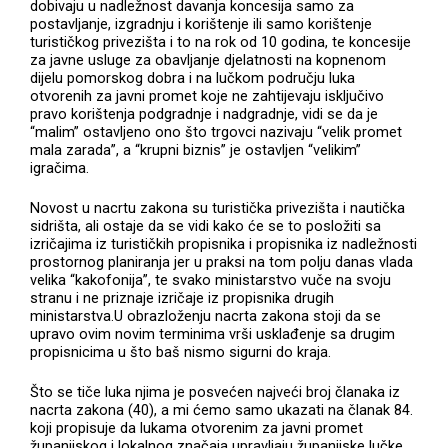
dobivaju u nadležnost davanja koncesija samo za
postavljanje, izgradnju i korištenje ili samo korištenje
turističkog privezišta i to na rok od 10 godina, te koncesije
za javne usluge za obavljanje djelatnosti na kopnenom
dijelu pomorskog dobra i na lučkom području luka
otvorenih za javni promet koje ne zahtijevaju isključivo
pravo korištenja podgradnje i nadgradnje, vidi se da je
“malim” ostavljeno ono što trgovci nazivaju “velik promet
mala zarada”, a “krupni biznis” je ostavljen “velikim”
igračima.
Novost u nacrtu zakona su turistička privezišta i nautička
sidrišta, ali ostaje da se vidi kako će se to posložiti sa
izričajima iz turističkih propisnika i propisnika iz nadležnosti
prostornog planiranja jer u praksi na tom polju danas vlada
velika “kakofonija”, te svako ministarstvo vuče na svoju
stranu i ne priznaje izričaje iz propisnika drugih
ministarstva.U obrazloženju nacrta zakona stoji da se
upravo ovim novim terminima vrši usklađenje sa drugim
propisnicima u što baš nismo sigurni do kraja.
Što se tiče luka njima je posvećen najveći broj članaka iz
nacrta zakona (40), a mi ćemo samo ukazati na članak 84.
koji propisuje da lukama otvorenim za javni promet
županijskog i lokalnog značaja upravljaju županijske lučke