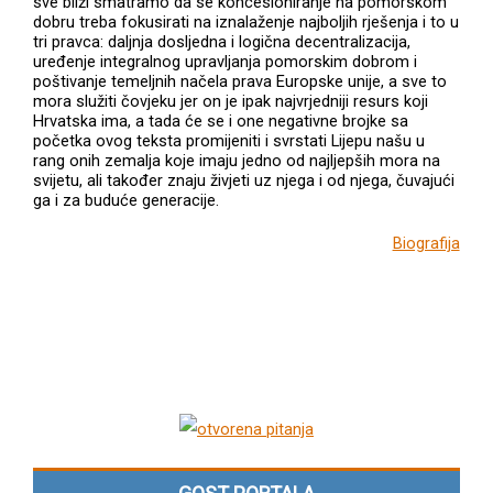
sve bliži smatramo da se koncesioniranje na pomorskom
dobru treba fokusirati na iznalaženje najboljih rješenja i to u
tri pravca: daljnja dosljedna i logična decentralizacija,
uređenje integralnog upravljanja pomorskim dobrom i
poštivanje temeljnih načela prava Europske unije, a sve to
mora služiti čovjeku jer on je ipak najvrjedniji resurs koji
Hrvatska ima, a tada će se i one negativne brojke sa
početka ovog teksta promijeniti i svrstati Lijepu našu u
rang onih zemalja koje imaju jedno od najljepših mora na
svijetu, ali također znaju živjeti uz njega i od njega, čuvajući
ga i za buduće generacije.
Biografija