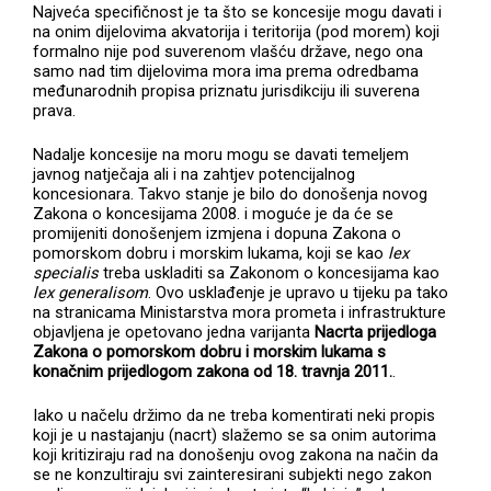
Najveća specifičnost je ta što se koncesije mogu davati i
na onim dijelovima akvatorija i teritorija (pod morem) koji
formalno nije pod suverenom vlašću države, nego ona
samo nad tim dijelovima mora ima prema odredbama
međunarodnih propisa priznatu jurisdikciju ili suverena
prava.
Nadalje koncesije na moru mogu se davati temeljem
javnog natječaja ali i na zahtjev potencijalnog
koncesionara. Takvo stanje je bilo do donošenja novog
Zakona o koncesijama 2008. i moguće je da će se
promijeniti donošenjem izmjena i dopuna Zakona o
pomorskom dobru i morskim lukama, koji se kao
lex
specialis
treba uskladiti sa Zakonom o koncesijama kao
lex generalisom
. Ovo usklađenje je upravo u tijeku pa tako
na stranicama Ministarstva mora prometa i infrastrukture
objavljena je opetovano jedna varijanta
Nacrta prijedloga
Zakona o pomorskom dobru i morskim lukama s
konačnim prijedlogom zakona od 18. travnja 2011.
.
Iako u načelu držimo da ne treba komentirati neki propis
koji je u nastajanju (nacrt) slažemo se sa onim autorima
koji kritiziraju rad na donošenju ovog zakona na način da
se ne konzultiraju svi zainteresirani subjekti nego zakon