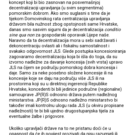
koncept koji bi bio zasnovan na posvemašnjoj
decentralizaciji upravljanja (u svim segmentima)
pomorskim dobrom. Ako smo suglasni s time da je
tijekom Domovinskog rata centralizacija upravljanja
državom bila nužnost zbog opstojnosti same Hrvatske,
danas smo sasvim sigurni da je decentralizacija
conditio
sine qua non
za gospodarski oporavak Lijepe naše.
Naravno da ta decentralizacija mora u sebi sadržavati i
dekoncentraciju ovlasti ali i fiskalnu samostalnost i
svakako odgovornost JLS. Glede postupka koncesioniranja
zagovaramo decentralizaciju koja bi išla do toga, da su
izvorno nadležne za davanje koncesija (svih vrsta) upravo
JLS na čijem se području pomorskog dobra koncesija i
daje. Samo za neke posebno složene koncesije ili na
koncesije koje se daju na području više JLS ili na
prostorima koji su u direktnoj ingerenciji Republike
Hrvatske, koncedenti bi bili jedinice područne (regionalne)
samouprave JP(R)S odnosno država putem nadležnog
ministarstva. JP(R)S odnosno nadležno ministarstvo bi
također imali kontrolnu ulogu rada JLS (u okviru propisane
nadležnosti) te bi bili ujedno drugostupanjska tijela za
eventualne žalbe i prigovore.
Ukoliko upravljači države na to ne pristanu doći će u
opasnost da će ih povijest prozivati da nisu razumjeli ili