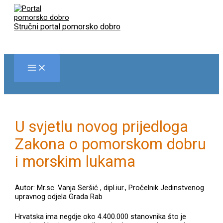
Skip
to
content
Stručni portal pomorsko dobro
U svjetlu novog prijedloga
Zakona o pomorskom dobru
i morskim lukama
Autor: Mr.sc. Vanja Seršić , dipl.iur., Pročelnik Jedinstvenog
upravnog odjela Grada Rab
Hrvatska ima negdje oko 4.400.000 stanovnika što je