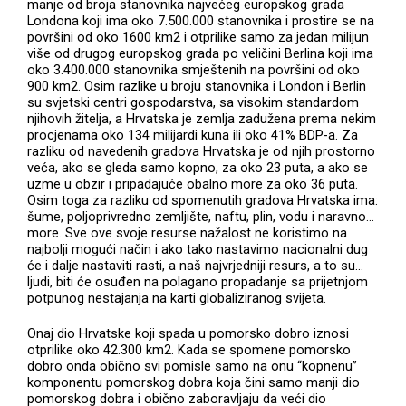
manje od broja stanovnika najvećeg europskog grada
Londona koji ima oko 7.500.000 stanovnika i prostire se na
površini od oko 1600 km2 i otprilike samo za jedan milijun
više od drugog europskog grada po veličini Berlina koji ima
oko 3.400.000 stanovnika smještenih na površini od oko
900 km2. Osim razlike u broju stanovnika i London i Berlin
su svjetski centri gospodarstva, sa visokim standardom
njihovih žitelja, a Hrvatska je zemlja zadužena prema nekim
procjenama oko 134 milijardi kuna ili oko 41% BDP-a. Za
razliku od navedenih gradova Hrvatska je od njih prostorno
veća, ako se gleda samo kopno, za oko 23 puta, a ako se
uzme u obzir i pripadajuće obalno more za oko 36 puta.
Osim toga za razliku od spomenutih gradova Hrvatska ima:
šume, poljoprivredno zemljište, naftu, plin, vodu i naravno…
more. Sve ove svoje resurse nažalost ne koristimo na
najbolji mogući način i ako tako nastavimo nacionalni dug
će i dalje nastaviti rasti, a naš najvrjedniji resurs, a to su…
ljudi, biti će osuđen na polagano propadanje sa prijetnjom
potpunog nestajanja na karti globaliziranog svijeta.
Onaj dio Hrvatske koji spada u pomorsko dobro iznosi
otprilike oko 42.300 km2. Kada se spomene pomorsko
dobro onda obično svi pomisle samo na onu “kopnenu”
komponentu pomorskog dobra koja čini samo manji dio
pomorskog dobra i obično zaboravljaju da veći dio