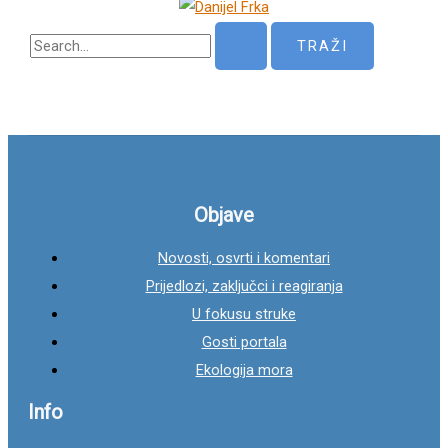
P
r
e
t
r
a
g
Objave
a
Novosti, osvrti i komentari
z
Prijedlozi, zaključci i reagiranja
a
U fokusu struke
:
Gosti portala
Ekologija mora
Info