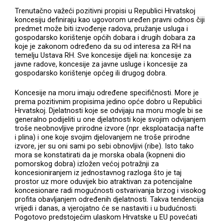
Trenutačno važeći pozitivni propisi u Republici Hrvatskoj
koncesiju definiraju kao ugovorom uređen pravni odnos čiji
predmet može biti izvođenje radova, pružanje usluga i
gospodarsko korištenje općih dobara i drugih dobara za
koje je zakonom određeno da su od interesa za RH na
temelju Ustava RH. Sve koncesije dijeli na: koncesije za
javne radove, koncesije za javne usluge i koncesije za
gospodarsko korištenje općeg ili drugog dobra.
Koncesije na moru imaju određene specifičnosti. More je
prema pozitivnim propisima jedino opće dobro u Republici
Hrvatskoj. Djelatnosti koje se odvijaju na moru mogle bi se
generalno podijeliti u one djelatnosti koje svojim odvijanjem
troše neobnovljive prirodne izvore (npr. eksploatacija nafte
i plina) i one koje svojim djelovanjem ne troše prirodne
izvore, jer su oni sami po sebi obnovljivi (ribe). Isto tako
mora se konstatirati da je morska obala (kopneni dio
pomorskog dobra) izložen većoj potražnji za
koncesioniranjem iz jednostavnog razloga što je taj
prostor uz more oduvijek bio atraktivan za potencijalne
koncesionare radi mogućnosti ostvarivanja brzog i visokog
profita obavljanjem određenih djelatnosti. Takva tendencija
vrijedi i danas, a vjerojatno će se nastaviti i u budućnosti.
Pogotovo predstojećim ulaskom Hrvatske u EU povećati