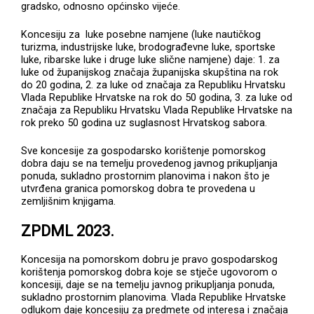
gradsko, odnosno općinsko vijeće.
Koncesiju za luke posebne namjene (luke nautičkog
turizma, industrijske luke, brodograđevne luke, sportske
luke, ribarske luke i druge luke slične namjene) daje: 1. za
luke od županijskog značaja županijska skupština na rok
do 20 godina, 2. za luke od značaja za Republiku Hrvatsku
Vlada Republike Hrvatske na rok do 50 godina, 3. za luke od
značaja za Republiku Hrvatsku Vlada Republike Hrvatske na
rok preko 50 godina uz suglasnost Hrvatskog sabora.
Sve koncesije za gospodarsko korištenje pomorskog
dobra daju se na temelju provedenog javnog prikupljanja
ponuda, sukladno prostornim planovima i nakon što je
utvrđena granica pomorskog dobra te provedena u
zemljišnim knjigama.
ZPDML 2023.
Koncesija na pomorskom dobru je pravo gospodarskog
korištenja pomorskog dobra koje se stječe ugovorom o
koncesiji, daje se na temelju javnog prikupljanja ponuda,
sukladno prostornim planovima. Vlada Republike Hrvatske
odlukom daje koncesiju za predmete od interesa i značaja