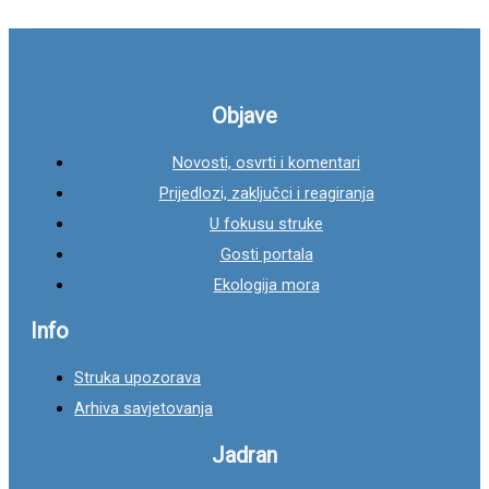
t
r
a
g
Objave
a
Novosti, osvrti i komentari
z
Prijedlozi, zaključci i reagiranja
a
U fokusu struke
:
Gosti portala
Ekologija mora
Info
Struka upozorava
Arhiva savjetovanja
Jadran