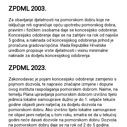
ZPDML 2003.
Za obavljanje djelatnosti na pomorskom dobru koje ne
isključuje niti ograničuje opću upotrebu pomorskog dobra,
pravnim i fizičkim osobama daje se koncesijsko odobrenje.
Koncesijsko odobrenje daje se na zahtjev na rok od najviše
5 godina, a naknada od koncesijskog odobrenja prihod je
proračuna gradova/općina. Vlada Republike Hrvatske
uredbom propisuje vrste djelatnosti i visinu minimalne
naknade za dodjelu koncesijskog odobrenja.
ZPDML 2023.
Zakonodavac je pojam koncesijsko odobrenje zamijenio s
pojmom dozvola, te napravio značajne izmjene i dopune
ovog instituta raspolaganja pomorskim dobrom. Naime, na
temelju Plana upravljanja pomorskim dobrom izvršno tijelo
jedinica lokalne samouprave dužno je do 1. veljače tekuće
godine objaviti javni natječaj za dodjelu dozvola na
pomorskom dobru. Ako izvršno tijelo lokalne samouprave
ne objavi javni natječaj u tom roku, smatra se da u tekućoj
godini neće davati dozvole na pomorskom dobru. Dozvola
na pomorskom dobru daje se na rok od 2 do 5 godina.