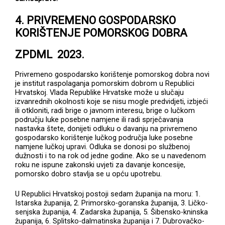
4. PRIVREMENO GOSPODARSKO
KORIŠTENJE POMORSKOG DOBRA
ZPDML 2023.
Privremeno gospodarsko korištenje pomorskog dobra novi
je institut raspolaganja pomorskim dobrom u Republici
Hrvatskoj. Vlada Republike Hrvatske može u slučaju
izvanrednih okolnosti koje se nisu mogle predvidjeti, izbjeći
ili otkloniti, radi brige o javnom interesu, brige o lučkom
području luke posebne namjene ili radi sprječavanja
nastavka štete, donijeti odluku o davanju na privremeno
gospodarsko korištenje lučkog područja luke posebne
namjene lučkoj upravi. Odluka se donosi po službenoj
dužnosti i to na rok od jedne godine. Ako se u navedenom
roku ne ispune zakonski uvjeti za davanje koncesije,
pomorsko dobro stavlja se u opću upotrebu.
U Republici Hrvatskoj postoji sedam županija na moru: 1.
Istarska županija, 2. Primorsko-goranska županija, 3. Ličko-
senjska županija, 4. Zadarska županija, 5. Šibensko-kninska
županija, 6. Splitsko-dalmatinska županija i 7. Dubrovačko-