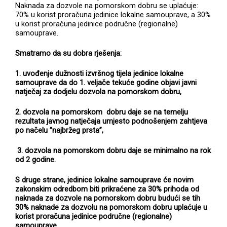
Naknada za dozvole na pomorskom dobru se uplaćuje:
70% u korist proračuna jedinice lokalne samouprave, a 30%
u korist proračuna jedinice područne (regionalne)
samouprave.
Smatramo da su dobra rješenja:
1. uvođenje dužnosti izvršnog tijela jedinice lokalne
samouprave da do 1. veljače tekuće godine objavi javni
natječaj za dodjelu dozvola na pomorskom dobru,
2. dozvola na pomorskom dobru daje se na temelju
rezultata javnog natječaja umjesto podnošenjem zahtjeva
po načelu “najbržeg prsta”,
3. dozvola na pomorskom dobru daje se minimalno na rok
od 2 godine.
S druge strane, jedinice lokalne samouprave će novim
zakonskim odredbom biti prikraćene za 30% prihoda od
naknada za dozvole na pomorskom dobru budući se tih
30% naknade za dozvolu na pomorskom dobru uplaćuje u
korist proračuna jedinice područne (regionalne)
samouprave.