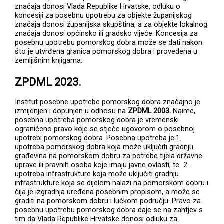
značaja donosi Vlada Republike Hrvatske, odluku o
koncesiji za posebnu upotrebu za objekte županijskog
značaja donosi županijska skupština, a za objekte lokalnog
značaja donosi općinsko ili gradsko vijeće. Koncesija za
posebnu upotrebu pomorskog dobra može se dati nakon
što je utvrđena granica pomorskog dobra i provedena u
zemljišnim knjigama.
ZPDML 2023.
Institut posebne upotrebe pomorskog dobra značajno je
izmijenjen i dopunjen u odnosu na
ZPDML 2003.
Naime,
posebna upotreba pomorskog dobra je vremenski
ograničeno pravo koje se stječe ugovorom o posebnoj
upotrebi pomorskog dobra. Posebna upotreba je:1.
upotreba pomorskog dobra koja može uključiti gradnju
građevina na pomorskom dobru za potrebe tijela državne
uprave ili pravnih osoba koje imaju javne ovlasti, te 2.
upotreba infrastrukture koja može uključiti gradnju
infrastrukture koja se dijelom nalazi na pomorskom dobru i
čija je izgradnja uređena posebnim propisom, a može se
graditi na pomorskom dobru i lučkom području. Pravo za
posebnu upotrebu pomorskog dobra daje se na zahtjev s
tim da Vlada Republike Hrvatske donosi odluku za