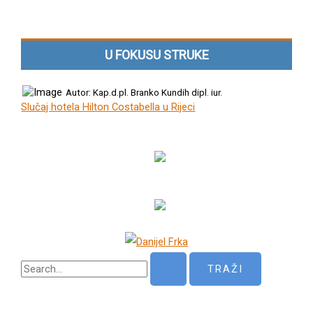
U FOKUSU STRUKE
Autor: Kap.d.pl. Branko Kundih dipl. iur.
Slučaj hotela Hilton Costabella u Rijeci
P
r
e