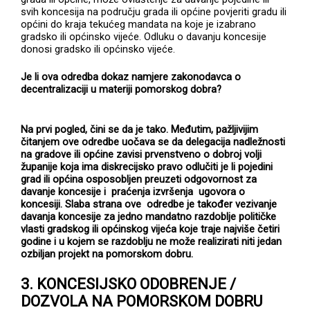
svih koncesija na području grada ili općine povjeriti gradu ili
općini do kraja tekućeg mandata na koje je izabrano
gradsko ili općinsko vijeće. Odluku o davanju koncesije
donosi gradsko ili općinsko vijeće.
Je li ova odredba dokaz namjere zakonodavca o
decentralizaciji u materiji pomorskog dobra?
Na prvi pogled, čini se da je tako. Međutim, pažljivijim
čitanjem ove odredbe uočava se da delegacija nadležnosti
na gradove ili općine zavisi prvenstveno o dobroj volji
županije koja ima diskrecijsko pravo odlučiti je li pojedini
grad ili općina osposobljen preuzeti odgovornost za
davanje koncesije i praćenja izvršenja ugovora o
koncesiji. Slaba strana ove odredbe je također vezivanje
davanja koncesije za jedno mandatno razdoblje političke
vlasti gradskog ili općinskog vijeća koje traje najviše četiri
godine i u kojem se razdoblju ne može realizirati niti jedan
ozbiljan projekt na pomorskom dobru.
3
. KONCESIJSKO ODOBRENJE /
DOZVOLA NA POMORSKOM DOBRU