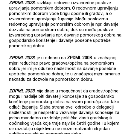
ZPDML 2023.
razlikuje redovne i izvanredne poslove
upravljanja pomorskim dobrom. O redovnom upravljanju
pomorskim dobrom vode brigu općine ili gradovi, a o
izvanrednom upravljanju županije. Među poslovima
redovnog upravljanja pomorskim dobrom je npr. davanje
dozvola na pomorskom dobru, dok su među poslove
izvanrednog upravljanja npr. davanje pomorskog dobra na
gospodarsko korištenje i davanje posebne upotrebe
pomorskog dobra.
ZPDML 2023.
je u odnosu na
ZPDML 2003.
u značajnoj
mjeri reducirao pravo gradova/općina na pomorskom
dobru jer im je oduzeo nadležnost na davanje posebne
upotrebe pomorskog dobra, te u značajnoj mjeri smanjio
naknadu za dozvole na pomorskom dobru.
ZDPML 2023.
nije dirao u mogućnost da gradovi/općine
mogu i nadalje biti davatelji koncesije za gospodarsko
korištenje pomorskog dobra na svom području ako tako
odluči županija. Slaba strana ove odredbe o delegaciji
nadležnosti je nespretno vezivanje davanja koncesije za
jedno mandatno razdoblje političke vlasti gradskog ili
općinskog vijeća koje traje najviše četiri godine i u kojem
se razdoblju objektivno ne može realizirati niti jedan