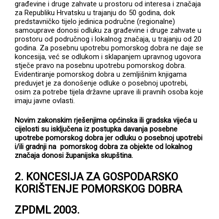
građevine i druge zahvate u prostoru od interesa i značaja
za Republiku Hrvatsku u trajanju do 50 godina, dok
predstavničko tijelo jedinica područne (regionalne)
samouprave donosi odluku za građevine i druge zahvate u
prostoru od područnog i lokalnog značaja, u trajanju od 20
godina. Za posebnu upotrebu pomorskog dobra ne daje se
koncesija, već se odlukom i sklapanjem upravnog ugovora
stječe pravo na posebnu upotrebu pomorskog dobra.
Evidentiranje pomorskog dobra u zemljišnim knjigama
preduvjet je za donošenje odluke o posebnoj upotrebi,
osim za potrebe tijela državne uprave ili pravnih osoba koje
imaju javne ovlasti.
Novim zakonskim rješenjima općinska ili gradska vijeća u
cijelosti su isključena iz postupka davanja posebne
upotrebe pomorskog dobra jer odluku o posebnoj upotrebi
i/ili gradnji na pomorskog dobra za objekte od lokalnog
značaja donosi županijska skupština.
2
. KONCESIJA ZA GOSPODARSKO
KORIŠTENJE POMORSKOG DOBRA
ZPDML 2003.