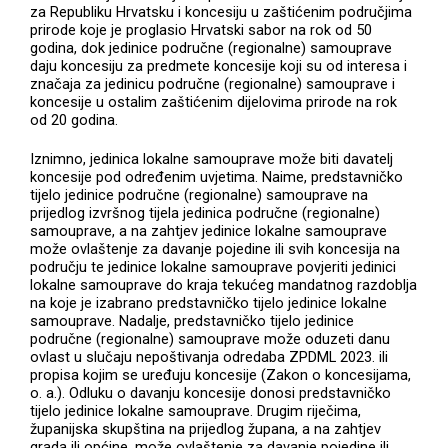
za Republiku Hrvatsku i koncesiju u zaštićenim područjima
prirode koje je proglasio Hrvatski sabor na rok od 50
godina, dok jedinice područne (regionalne) samouprave
daju koncesiju za predmete koncesije koji su od interesa i
značaja za jedinicu područne (regionalne) samouprave i
koncesije u ostalim zaštićenim dijelovima prirode na rok
od 20 godina.
Iznimno, jedinica lokalne samouprave može biti davatelj
koncesije pod određenim uvjetima. Naime, predstavničko
tijelo jedinice područne (regionalne) samouprave na
prijedlog izvršnog tijela jedinica područne (regionalne)
samouprave, a na zahtjev jedinice lokalne samouprave
može ovlaštenje za davanje pojedine ili svih koncesija na
području te jedinice lokalne samouprave povjeriti jedinici
lokalne samouprave do kraja tekućeg mandatnog razdoblja
na koje je izabrano predstavničko tijelo jedinice lokalne
samouprave. Nadalje, predstavničko tijelo jedinice
područne (regionalne) samouprave može oduzeti danu
ovlast u slučaju nepoštivanja odredaba ZPDML 2023. ili
propisa kojim se uređuju koncesije (Zakon o koncesijama,
o. a.). Odluku o davanju koncesije donosi predstavničko
tijelo jedinice lokalne samouprave. Drugim riječima,
županijska skupština na prijedlog župana, a na zahtjev
grada ili općine, može ovlaštenje za davanje pojedine ili