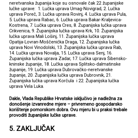
neretvanska županija koje su osnovale čak 22 županijske
lučke uprave: 1. Lučka uprava Umag-Novigrad, 2. Lučka
uprava Poreč, 3. Lučka uprava Rovinj, 4. Lučka uprava Pula,
5. Lučka uprava Rabac, 6. Lučka uprava Bakar-Kraljevica-
Kostrena, 7. Lučka uprava Cres, 8. Županijska lučka uprava
Crikvenica, 9. Županijska lučka uprava Krk, 10. Županijska
lučka uprava Mali Lošinj, 11. Županijska lučka uprava
Opatija-Lovran-Moščenićka Draga, 12. Županijska lučka
uprava Novi Vinodolski, 13. Županijska lučka uprava Rab,
14. Lučka uprava Novalja, 15. Lučka uprava Senj, 16.
Županijska lučka uprava Zadar, 17. Lučka uprava Šibensko-
kninske županije, 18. Lučka uprava Splitsko-dalmatinske
županije, 19. Lučka uprava Dubrovačko-neretvanske
županije, 20. Županijska lučka uprava Dubrovnik, 21.
Županijska lučka uprava Korčula i 22. Županijska lučka
uprava Vela Luka.
Dakle, Vlada Republike Hrvatske isključivo je nadležna za
donošenje izvanredne mjere – privremeno gospodarsko
korištenje pomorskom dobra. Ovu mjeru bi u praksi trebale
provoditi županijske lučke uprave.
5. ZAKLJUČAK