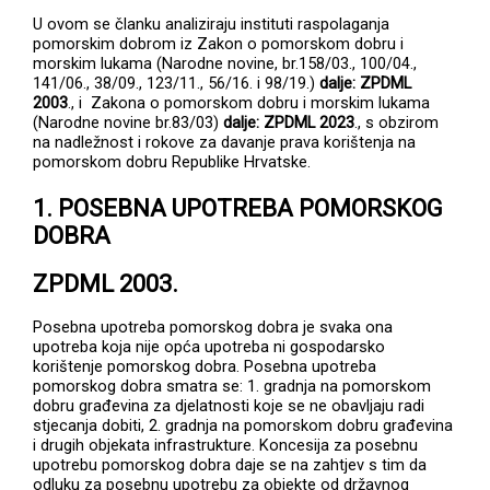
U ovom se članku analiziraju instituti raspolaganja
pomorskim dobrom iz Zakon o pomorskom dobru i
morskim lukama (Narodne novine, br.158/03., 100/04.,
141/06., 38/09., 123/11., 56/16. i 98/19.)
dalje: ZPDML
2003
., i Zakona o pomorskom dobru i morskim lukama
(Narodne novine br.83/03)
dalje: ZPDML 2023
., s obzirom
na nadležnost i rokove za davanje prava korištenja na
pomorskom dobru Republike Hrvatske.
1.
POSEBNA UPOTREBA POMORSKOG
DOBRA
ZPDML 2003.
Posebna upotreba pomorskog dobra je svaka ona
upotreba koja nije opća upotreba ni gospodarsko
korištenje pomorskog dobra. Posebna upotreba
pomorskog dobra smatra se: 1. gradnja na pomorskom
dobru građevina za djelatnosti koje se ne obavljaju radi
stjecanja dobiti, 2. gradnja na pomorskom dobru građevina
i drugih objekata infrastrukture. Koncesija za posebnu
upotrebu pomorskog dobra daje se na zahtjev s tim da
odluku za posebnu upotrebu za objekte od državnog