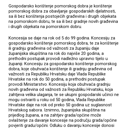
Gospodarsko korištenje pomorskog dobra je korištenje
pomorskog dobra za obavljanje gospodarskih djelatnosti,
sa ili bez korištenja postojećih građevina i drugih objekata
na pomorskom dobru, te sa ili bez gradnje novih građevina
i drugih objekata na pomorskom dobru.
Koncesija se daje na rok od 5 do 99 godina. Koncesiju za
gospodarsko korištenje pomorskog dobra, te za korištenje
ili gradnju građevina od važnosti za županiju daje
županijska skupština na rok do najviše 20 godina, a
prethodni postupak provodi nadležno upravno tijelo u
županiji. Koncesiju za gospodarsko korištenje pomorskog
dobra, koje obuhvaća korištenje ili gradnju građevina od
važnosti za Republiku Hrvatsku daje Vlada Republike
Hrvatske na rok do 50 godina, a prethodni postupak
provodi Ministarstvo. Koncesiju koja obuhvaća gradnju
novih građevina od važnosti za Republiku Hrvatsku, koja
zahtjeva velika ulaganja, te se ukupni gospodarski učinci ne
mogu ostvariti u roku od 50 godina, Vlada Republike
Hrvatske daje na rok od preko 50 godina uz suglasnost
Hrvatskog sabora. Iznimno, županijska skupština na
prijedlog župana, a na zahtjev grada/općine može
ovlaštenje za davanje koncesije na području grada/općine
povjeriti gradu/općini. Odluku o davanju koncesije donosi