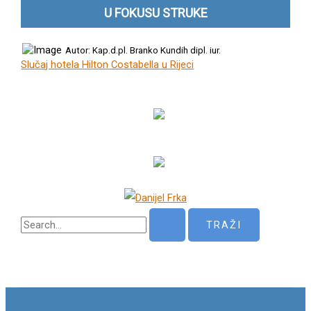
U FOKUSU STRUKE
Autor: Kap.d.pl. Branko Kundih dipl. iur.
Slučaj hotela Hilton Costabella u Rijeci
P
r
e
t
r