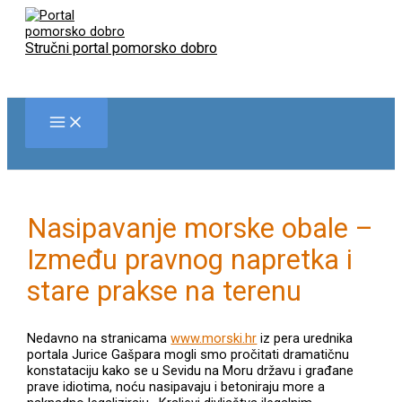
Skip
to
content
Stručni portal pomorsko dobro
Nasipavanje morske obale –
Između pravnog napretka i
stare prakse na terenu
Nedavno na stranicama
www.morski.hr
iz pera urednika
portala Jurice Gašpara mogli smo pročitati dramatičnu
konstataciju kako se u Sevidu na Moru državu i građane
prave idiotima, noću nasipavaju i betoniraju more a