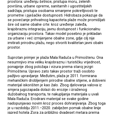
prostora: uređenju šetnice, pristupa moru, zelenih
površina, urbane opreme, sanitarnih i ugostiteljskih
sadržaja, pristupa osobama smanjene pokretljivosti te
prometne i pješačke dostupnosti. Hidrobaza pokazuje da
se povećanje prihvatnog kapaciteta plaže može promišljati
šire od same obalne crte: kroz uređenje zaleđa,
krajobraznu integraciju, javnu dostupnost i funkcionalnu
organizaciju prostora. Takav model posebno je prikladan
za urbane i već izmijenjene obalne zone, gdje cilj nije
imitirati prirodnu plažu, nego stvoriti kvalitetan javni obalni
prostor.
Suprotan primjer je plaža Mala Raduča u Primoštenu. Ona
nesumnjivo ima veliku krajobraznu i turističku vrijednost,
ponajprije zbog položaja i vizura prema staroj jezgri
Primoštena. Upravo zato takav prostor traži osobito
pažljivo upravljanje. Međutim, plaža je 2011. formirana
mehaničkim drobljenjem prirodne obalne stijene, a dobiveni
materijal iskorišten je kao žalo. Zbog djelovanja valova iz
smjera jugozapada dolazi do erozije i izraženog
dužobalnog transporta, te nakupljanja materijala u uvali
Mala Raduča. Erodirani materijal se svake godine
nadopunjavao novim kroz proces dohranjivanja. Zbog toga
je u razdoblju 2011.–2020. zabilježen pomak obalne linije
ispred hotela Zora za približno dvadeset metara prema