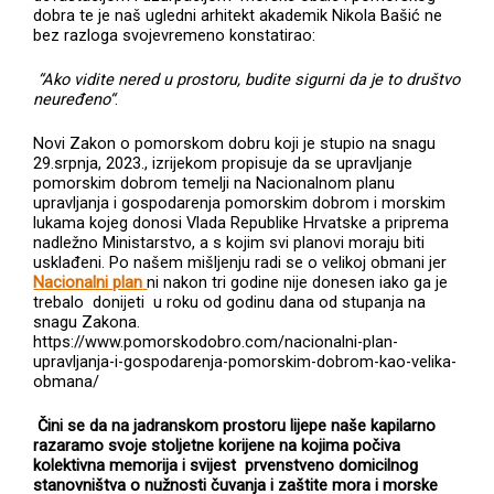
dobra te je naš ugledni arhitekt akademik Nikola Bašić ne
bez razloga svojevremeno konstatirao:
“Ako vidite nered u prostoru, budite sigurni da je to društvo
neuređeno“
.
Novi Zakon o pomorskom dobru koji je stupio na snagu
29.srpnja, 2023., izrijekom propisuje da se upravljanje
pomorskim dobrom temelji na Nacionalnom planu
upravljanja i gospodarenja pomorskim dobrom i morskim
lukama kojeg donosi Vlada Republike Hrvatske a priprema
nadležno Ministarstvo, a s kojim svi planovi moraju biti
usklađeni. Po našem mišljenju radi se o velikoj obmani jer
Nacionalni plan
ni nakon tri godine nije donesen iako ga je
trebalo donijeti u roku od godinu dana od stupanja na
snagu Zakona.
https://www.pomorskodobro.com/nacionalni-plan-
upravljanja-i-gospodarenja-pomorskim-dobrom-kao-velika-
obmana/
Čini se da na jadranskom prostoru lijepe naše kapilarno
razaramo svoje stoljetne korijene na kojima počiva
kolektivna memorija i svijest prvenstveno domicilnog
stanovništva o nužnosti čuvanja i zaštite mora i morske