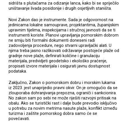
sidrišta s plutačama za odizanje lanca, kako bi se spriječilo
uništavanje livada posidonije i drugih osjetljivih staništa.
Novi Zakon dao je instrumente. Sada je odgovornost na
jedinicama lokalne samouprave, projektantima, županijskim
upravnim tijelima, inspekcijama i stručnoj javnosti da se ti
instrumenti koriste. Planovi upravljanja pomorskim dobrom
ne smiju biti formalni dokumenti doneseni radi
zadovoljenja procedure, nego stvarni upravljački alati. U
njima treba jasno razlikovati održavanje postojeće plaže od
gradnje nove plaže, definirati količine i granulaciju
materijala, predvidjeti geodetsko i ekološko praćenje,
propisati izvore materijala i osigurati javnu dostupnost
podataka.
Zaključno, Zakon o pomorskom dobru i morskim lukama
iz 2023. jest unaprijedio pravni okvir. On je omogućio da se
zlouporaba dohranjivanja prepozna, ograniči i sankcionira.
No zakon sam po sebi ne može riješiti razvojni pritisak na
obalu. Ako se turistički rast i dalje bude prevodio isključivo
u potrebu za novim metrima nasute plaže, konflikt između
turizma i zaštite pomorskog dobra samo će se
povećavati.