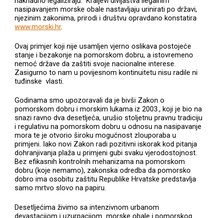
naknadno legaliziraju. Kraljevi divljaštva ilegalnim
nasipavanjem morske obale nastavljaju urinirati po državi,
njezinim zakonima, prirodi i društvu opravdano konstatira
www.morski.hr
.
Ovaj primjer koji nije usamljen vjerno oslikava postojeće
stanje i bezakonje na pomorskom dobru, a istovremeno
nemoć države da zaštiti svoje nacionalne interese.
Zasigurno to nam u povijesnom kontinuitetu nisu radile ni
tuđinske vlasti.
Godinama smo upozoravali da je bivši Zakon o
pomorskom dobru i morskim lukama iz 2003., koji je bio na
snazi ravno dva desetljeća, urušio stoljetnu pravnu tradiciju
i regulativu na pomorskom dobru u odnosu na nasipavanje
mora te je otvorio široku mogućnost zlouporaba u
primjeni. Iako novi Zakon radi pozitivni iskorak kod pitanja
dohranjivanja plaža u primjeni gubi svaku vjerodostojnost.
Bez efikasnih kontrolnih mehanizama na pomorskom
dobru (koje nemamo), zakonska odredba da pomorsko
dobro ima osobitu zaštitu Republike Hrvatske predstavlja
samo mrtvo slovo na papiru.
Desetljećima živimo sa intenzivnom urbanom
devastacijom i uzurpacijom morske obale i pomorskog