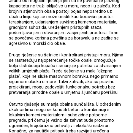
Jedno od mogućih rješenja jest da se povećanje plažnog
kapaciteta ne traži isključivo u moru, nego i u zaleđu. Kod
brojnih stjenovitih obala postoji pojas neposredno uz
obalnu liniju koji se može urediti kao boravišni prostor:
terasiranjem, uklanjanjem suvišnog kamenog materijala,
gradnjom suhozida, uređenjem pristupnih staza,
pošumljavanjem i stvaranjem zasjenjenih prostora. Time
se povećava korisna površina za boravak, a ne zadire se
agresivno u morski dio obale.
Drugo rješenje su šetnice i kontrolirani pristupi moru. Njima
se rasterećuju najopterećenije točke obale, omogućuje
bolja distribucija kupača i smanjuje potreba za stvaranjem
velikih umjetnih plaža. Treće rješenje su male “džepne
plaže”, koje ne služe masovnom boravku, nego primarno
sigurnom ulasku u more. Takvi zahvati, ako su pravilno
projektirani, mogu zadovoljiti funkcionalnu potrebu bez
pretvaranja prirodne obale u umjetnu šljunčanu površinu.
Četvrto rješenje su manja obalna sunčališta. U određenim
okolnostima mogu se koristiti beton u kombinaciji s
lokalnim kameni materijalom i suhozidne potporne
pregrade, pri čemu je važno da zahvat bude prostorno
ograničen, krajobrazno prihvatljiv i ekološki nadziran.
Konačno, za nautički pritisak treba razvijati uređena