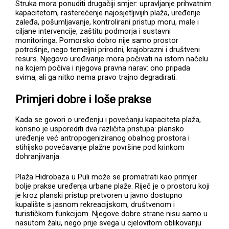
Struka mora ponuditi drugačiji smjer: upravljanje prihvatnim
kapacitetom, rasterećenje najosjetljivijih plaža, uređenje
zaleđa, pošumljavanje, kontrolirani pristup moru, male i
ciljane intervencije, zaštitu podmorja i sustavni
monitoringa. Pomorsko dobro nije samo prostor
potrošnje, nego temeljni prirodni, krajobrazni i društveni
resurs. Njegovo uređivanje mora počivati na istom načelu
na kojem počiva i njegova pravna narav: ono pripada
svima, ali ga nitko nema pravo trajno degradirati.
Primjeri dobre i loše prakse
Kada se govori o uređenju i povećanju kapaciteta plaža,
korisno je usporediti dva različita pristupa: plansko
uređenje već antropogeniziranog obalnog prostora i
stihijsko povećavanje plažne površine pod krinkom
dohranjivanja.
Plaža Hidrobaza u Puli može se promatrati kao primjer
bolje prakse uređenja urbane plaže. Riječ je o prostoru koji
je kroz planski pristup pretvoren u javno dostupno
kupalište s jasnom rekreacijskom, društvenom i
turističkom funkcijom. Njegove dobre strane nisu samo u
nasutom žalu, nego prije svega u cjelovitom oblikovanju