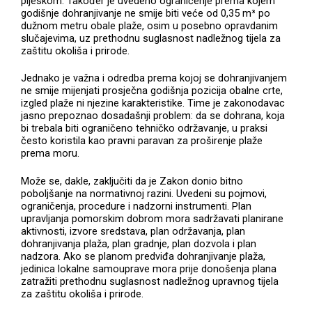
pijeskom. Također je uvedeno ograničenje prema kojem
godišnje dohranjivanje ne smije biti veće od 0,35 m³ po
dužnom metru obale plaže, osim u posebno opravdanim
slučajevima, uz prethodnu suglasnost nadležnog tijela za
zaštitu okoliša i prirode.
Jednako je važna i odredba prema kojoj se dohranjivanjem
ne smije mijenjati prosječna godišnja pozicija obalne crte,
izgled plaže ni njezine karakteristike. Time je zakonodavac
jasno prepoznao dosadašnji problem: da se dohrana, koja
bi trebala biti ograničeno tehničko održavanje, u praksi
često koristila kao pravni paravan za proširenje plaže
prema moru.
Može se, dakle, zaključiti da je Zakon donio bitno
poboljšanje na normativnoj razini. Uvedeni su pojmovi,
ograničenja, procedure i nadzorni instrumenti. Plan
upravljanja pomorskim dobrom mora sadržavati planirane
aktivnosti, izvore sredstava, plan održavanja, plan
dohranjivanja plaža, plan gradnje, plan dozvola i plan
nadzora. Ako se planom predviđa dohranjivanje plaža,
jedinica lokalne samouprave mora prije donošenja plana
zatražiti prethodnu suglasnost nadležnog upravnog tijela
za zaštitu okoliša i prirode.