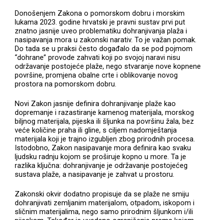
Donošenjem Zakona o pomorskom dobru i morskim
lukama 2023. godine hrvatski je pravni sustav prvi put
znatno jasnije uveo problematiku dohranjivanja plaža i
nasipavanja mora u zakonski narativ. To je važan pomak.
Do tada se u praksi često događalo da se pod pojmom
“dohrane” provode zahvati koji po svojoj naravi nisu
održavanje postojeće plaže, nego stvaranje nove kopnene
površine, promjena obalne crte i oblikovanje novog
prostora na pomorskom dobru.
Novi Zakon jasnije definira dohranjivanje plaže kao
dopremanje i razastiranje kamenog materijala, morskog
biljnog materijala, pijeska ili šljunka na površinu žala, bez
veće količine praha ili gline, s ciljem nadomještanja
materijala koji je trajno izgubljen zbog prirodnih procesa.
Istodobno, Zakon nasipavanje mora definira kao svaku
ljudsku radnju kojom se proširuje kopno u more. Ta je
razlika ključna: dohranjivanje je održavanje postojećeg
sustava plaže, a nasipavanje je zahvat u prostoru.
Zakonski okvir dodatno propisuje da se plaže ne smiju
dohranjivati zemljanim materijalom, otpadom, iskopom i
sličnim materijalima, nego samo prirodnim šljunkom i/ili