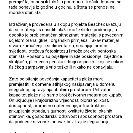
premješta, odnosi ili taloži u podmorju. Trošak dohrane se
tada ponavlja iz godine u godinu, a šteta se prenosi na
morska staništa.
Istraživanja provedena u sklopu projekta Beachex ukazuju
da se materijal s nasutih plaža može širiti u podmorje, a
osobito je problematičan sitnozrnati materijal s povećanim
udjelom praha, gline i organskih primjesa. Takav materijal
stvara zamućenje i sedimentaciju, smanjuje prodor
svjetlosti, otežava fotosintezu i može prekriti bentoska
staništa. Posebno su osjetljive livade posidonije, zajednice
školjkaša, plemenita periska i drugi organizmi koji se nakon
fizičkog zatrpavanja vrlo teško ili nikako ne obnavljaju.
Zato se pitanje povećanja kapaciteta plaža mora
premjestiti iz domene stihijskog nasipavanja u domenu
integralnog upravljanja obalnim prostorom. Prihvatni
kapacitet plaže nije samo broj četvornih metara po kupaču.
On uključuje i krajobraznu vrijednost, bioraznolikost,
dostupnost, prometno opterećenje, infrastrukturu
prikupljanja otpada, sigurnost, kvalitetu života lokalnih
stanovnika, gospodarsku održivost i sposobnost prostora
da podnese sezonski pritisak bez trajne degradacije.