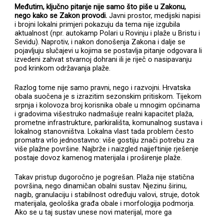
Međutim, ključno pitanje nije samo što piše u Zakonu,
nego kako se Zakon provodi.
Javni prostor, medijski napisi
i brojni lokalni primjeri pokazuju da tema nije izgubila
aktualnost (npr. autokamp Polari u Rovinju i plaže u Bristu i
Sevidu). Naprotiv, i nakon donošenja Zakona i dalje se
pojavljuju slučajevi u kojima se postavlja pitanje odgovara li
izvedeni zahvat stvarnoj dohrani ili je riječ o nasipavanju
pod krinkom održavanja plaže.
Razlog tome nije samo pravni, nego i razvojni. Hrvatska
obala suočena je s izrazitim sezonskim pritiskom. Tijekom
srpnja i kolovoza broj korisnika obale u mnogim općinama
i gradovima višestruko nadmašuje realni kapacitet plaža,
prometne infrastrukture, parkirališta, komunalnog sustava i
lokalnog stanovništva. Lokalna vlast tada problem često
promatra vrlo jednostavno: više gostiju znači potrebu za
više plažne površine. Najbrže i naizgled najjeftinije rješenje
postaje dovoz kamenog materijala i proširenje plaže.
Takav pristup dugoročno je pogrešan. Plaža nije statična
površina, nego dinamičan obalni sustav. Njezinu širinu,
nagib, granulaciju i stabilnost određuju valovi, struje, dotok
materijala, geološka građa obale i morfologija podmorja.
Ako se u taj sustav unese novi materijal, more ga