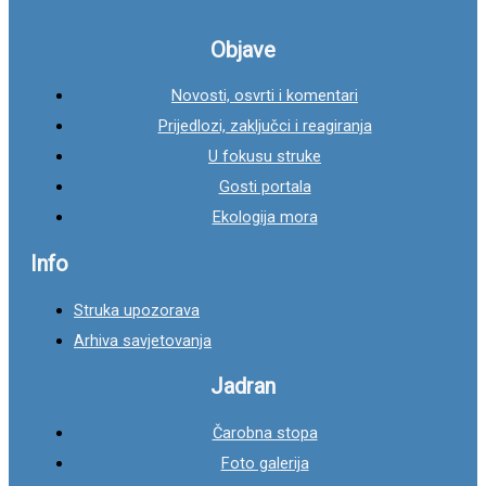
a
g
Objave
a
Novosti, osvrti i komentari
z
Prijedlozi, zaključci i reagiranja
a
U fokusu struke
:
Gosti portala
Ekologija mora
Info
Struka upozorava
Arhiva savjetovanja
Jadran
Čarobna stopa
Foto galerija