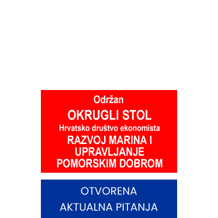
udruga
turizma
(HUT)
–
središnja
sektorska
udruga
najvažnije
hrvatske
industrije