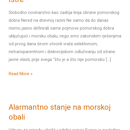
Slobodno novinarstvo kao zadnja linija obrane pomorskog
dobra Nered na dnevnoj razini Ne samo da do danas
nismo jasno definirali same pojmove pomorskog dobra
uključujući i morsku obalu, nego smo zakonskim rješenjima
od prvog dana širom otvorili vrata selektivnom,
netransparentnom i diskrecijskom odlučivanju od strane
javne vlasti, prije svega “što je a što nije pomorsko […]
Beskrupulozni
Read More »
nastraj
na
obalu
Istre
Alarmantno stanje na morskoj
obali
Udruga za prirodu, okoliš i održivi razvoj Sunce je nevladina,