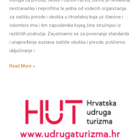
nestranačka i neprofitna te jedna od vodećih organizacija
za zaštitu prirode i okoliša u Hrvatskoj koja uz članove i
volontere ima i tim zaposlenika kojeg čine stručnjaci iz
različitih područja. Zauzimamo se za povećanje standarda
i unapređenje sustava zaštite okoliša i prirode, potičemo
uključivanje i
Alarmantno
Read More »
stanje
na
morskoj
obali