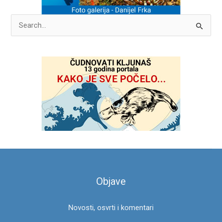
P
r
e
t
r
a
g
a
z
a
:
Objave
Novosti, osvrti i komentari