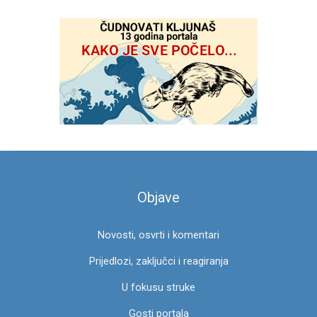
e
t
r
a
g
a
z
a
:
Objave
Novosti, osvrti i komentari
Prijedlozi, zaključci i reagiranja
U fokusu struke
Gosti portala