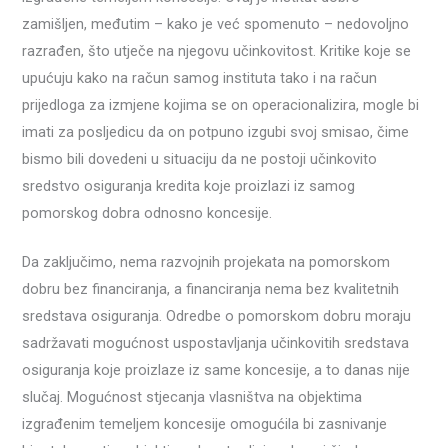
zamišljen, međutim – kako je već spomenuto – nedovoljno
razrađen, što utječe na njegovu učinkovitost. Kritike koje se
upućuju kako na račun samog instituta tako i na račun
prijedloga za izmjene kojima se on operacionalizira, mogle bi
imati za posljedicu da on potpuno izgubi svoj smisao, čime
bismo bili dovedeni u situaciju da ne postoji učinkovito
sredstvo osiguranja kredita koje proizlazi iz samog
pomorskog dobra odnosno koncesije.
Da zaključimo, nema razvojnih projekata na pomorskom
dobru bez financiranja, a financiranja nema bez kvalitetnih
sredstava osiguranja. Odredbe o pomorskom dobru moraju
sadržavati mogućnost uspostavljanja učinkovitih sredstava
osiguranja koje proizlaze iz same koncesije, a to danas nije
slučaj. Mogućnost stjecanja vlasništva na objektima
izgrađenim temeljem koncesije omogućila bi zasnivanje