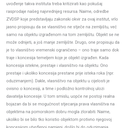
uvođenje takva instituta treba kritizirati kao pokušaj
rasprodaje našeg najvrednijeg resursa. Naime, odredbe
ZVDSP koje predstavljaju zakonski okvir za ovaj institut, vrlo
jasno propisuju da se vlasništvo ne stječe na zemljištu, već
samo na objektu izgrađenom na tom zemljištu. Objekt se ne
može odnijeti, a još manje zemljište. Drugo, one propisuju da
je to vlasništvo vremenski ograničeno – ono traje samo dok
traje i koncesija temeljem koje je objekt izgrađen. Kada
koncesija istekne, prestaje i vlasništvo na objektu. Ono
prestaje i ukoliko koncesija prestane prije isteka roka (npr.
oduzimanjem). Dakle, vlasništvo na objektu u cijelosti je
ovisno o koncesiji, a time i podložno kontrolnoj ulozi
davatelja koncesije. U tom smislu, uopće ne postoji realna
bojazan da bi se mogućnost stjecanja prava vlasništva na
objektima na pomorskom dobru mogla zlorabiti. Naime,
ukoliko bi se bilo tko koristio objektom protivno njegovoj
koncesijom utvrđenoj namjeni, došlo bi do oduzimanja