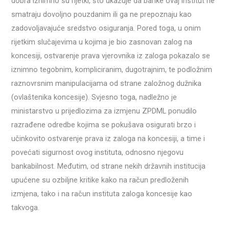
dobra iznimno su rijetki, što ukazuje da banke ovaj institut ne
smatraju dovoljno pouzdanim ili ga ne prepoznaju kao
zadovoljavajuće sredstvo osiguranja. Pored toga, u onim
rijetkim slučajevima u kojima je bio zasnovan zalog na
koncesiji, ostvarenje prava vjerovnika iz zaloga pokazalo se
iznimno tegobnim, kompliciranim, dugotrajnim, te podložnim
raznovrsnim manipulacijama od strane založnog dužnika
(ovlaštenika koncesije). Svjesno toga, nadležno je
ministarstvo u prijedlozima za izmjenu ZPDML ponudilo
razrađene odredbe kojima se pokušava osigurati brzo i
učinkovito ostvarenje prava iz zaloga na koncesiji, a time i
povećati sigurnost ovog instituta, odnosno njegovu
bankabilnost. Međutim, od strane nekih državnih institucija
upućene su ozbiljne kritike kako na račun predloženih
izmjena, tako i na račun instituta zaloga koncesije kao
takvoga.