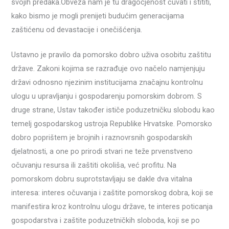
svojih predaka.Obveza nam je tu dragocjenost čuvati i štititi,
kako bismo je mogli prenijeti budućim generacijama
zaštićenu od devastacije i onečišćenja.
Ustavno je pravilo da pomorsko dobro uživa osobitu zaštitu
države. Zakoni kojima se razrađuje ovo načelo namjenjuju
državi odnosno njezinim institucijama značajnu kontrolnu
ulogu u upravljanju i gospodarenju pomorskim dobrom. S
druge strane, Ustav također ističe poduzetničku slobodu kao
temelj gospodarskog ustroja Republike Hrvatske. Pomorsko
dobro poprištem je brojnih i raznovrsnih gospodarskih
djelatnosti, a one po prirodi stvari ne teže prvenstveno
očuvanju resursa ili zaštiti okoliša, već profitu. Na
pomorskom dobru suprotstavljaju se dakle dva vitalna
interesa: interes očuvanja i zaštite pomorskog dobra, koji se
manifestira kroz kontrolnu ulogu države, te interes poticanja
gospodarstva i zaštite poduzetničkih sloboda, koji se po