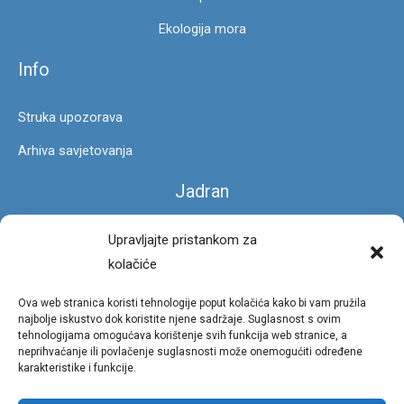
Ekologija mora
Info
Struka upozorava
Arhiva savjetovanja
Jadran
Čarobna stopa
Upravljajte pristankom za
kolačiće
Foto galerija
Ova web stranica koristi tehnologije poput kolačića kako bi vam pružila
Privatnost
najbolje iskustvo dok koristite njene sadržaje. Suglasnost s ovim
tehnologijama omogućava korištenje svih funkcija web stranice, a
neprihvaćanje ili povlačenje suglasnosti može onemogućiti određene
Uvjeti korištenja portala
karakteristike i funkcije.
Pravila privatnosti