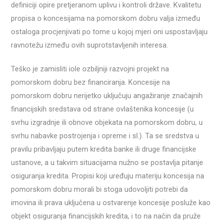
definiciji opire pretjeranom uplivu i kontroli države. Kvalitetu
propisa o koncesijama na pomorskom dobru valja između
ostaloga procjenjivati po tome u kojoj mjeri oni uspostavljaju
ravnotežu između ovih suprotstavljenih interesa.
Teško je zamisliti iole ozbiljniji razvojni projekt na
pomorskom dobru bez financiranja. Koncesije na
pomorskom dobru nerijetko uključuju angažiranje značajnih
financijskih sredstava od strane ovlaštenika koncesije (u
svrhu izgradnje ili obnove objekata na pomorskom dobru, u
svrhu nabavke postrojenja i opreme i sl.). Ta se sredstva u
pravilu pribavljaju putem kredita banke ili druge financijske
ustanove, a u takvim situacijama nužno se postavlja pitanje
osiguranja kredita. Propisi koji uređuju materiju koncesija na
pomorskom dobru morali bi stoga udovoljiti potrebi da
imovina ili prava uključena u ostvarenje koncesije posluže kao
objekt osiguranja financijskih kredita, i to na način da pruže