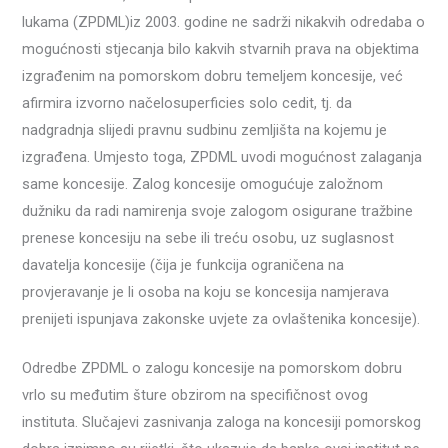
lukama (ZPDML)iz 2003. godine ne sadrži nikakvih odredaba o
mogućnosti stjecanja bilo kakvih stvarnih prava na objektima
izgrađenim na pomorskom dobru temeljem koncesije, već
afirmira izvorno načelosuperficies solo cedit, tj. da
nadgradnja slijedi pravnu sudbinu zemljišta na kojemu je
izgrađena. Umjesto toga, ZPDML uvodi mogućnost zalaganja
same koncesije. Zalog koncesije omogućuje založnom
dužniku da radi namirenja svoje zalogom osigurane tražbine
prenese koncesiju na sebe ili treću osobu, uz suglasnost
davatelja koncesije (čija je funkcija ograničena na
provjeravanje je li osoba na koju se koncesija namjerava
prenijeti ispunjava zakonske uvjete za ovlaštenika koncesije).
Odredbe ZPDML o zalogu koncesije na pomorskom dobru
vrlo su međutim šture obzirom na specifičnost ovog
instituta. Slučajevi zasnivanja zaloga na koncesiji pomorskog