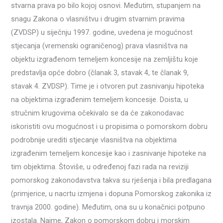
stvarna prava po bilo kojoj osnovi. Međutim, stupanjem na
snagu Zakona o vlasništvu i drugim stvarnim pravima
(ZVDSP) u siječnju 1997. godine, uvedena je mogućnost
stjecanja (vremenski ograničenog) prava vlasništva na
objektu izgrađenom temeljem koncesije na zemljištu koje
predstavlja opće dobro (članak 3, stavak 4, te članak 9,
stavak 4. ZVDSP). Time je i otvoren put zasnivanju hipoteka
na objektima izgrađenim temeljem koncesije. Doista, u
stručnim krugovima očekivalo se da će zakonodavac
iskoristiti ovu mogućnost i u propisima o pomorskom dobru
podrobnije urediti stjecanje vlasništva na objektima
izgrađenim temeljem koncesije kao i zasnivanje hipoteke na
tim objektima. Štoviše, u određenoj fazi rada na reviziji
pomorskog zakonodavstva takva su rješenja i bila predlagana
(primjerice, u nacrtu izmjena i dopuna Pomorskog zakonika iz
travnja 2000. godine). Međutim, ona su u konačnici potpuno
izostala. Naime, Zakon o pomorskom dobru i morskim