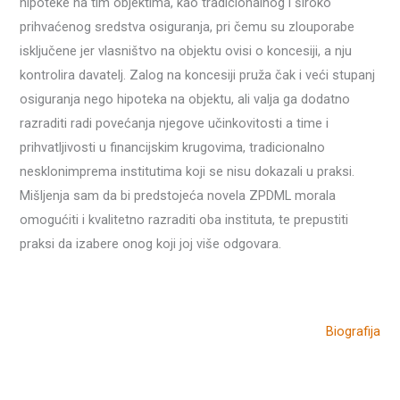
hipoteke na tim objektima, kao tradicionalnog i široko
prihvaćenog sredstva osiguranja, pri čemu su zlouporabe
isključene jer vlasništvo na objektu ovisi o koncesiji, a nju
kontrolira davatelj. Zalog na koncesiji pruža čak i veći stupanj
osiguranja nego hipoteka na objektu, ali valja ga dodatno
razraditi radi povećanja njegove učinkovitosti a time i
prihvatljivosti u financijskim krugovima, tradicionalno
nesklonimprema institutima koji se nisu dokazali u praksi.
Mišljenja sam da bi predstojeća novela ZPDML morala
omogućiti i kvalitetno razraditi oba instituta, te prepustiti
praksi da izabere onog koji joj više odgovara.
Biografija