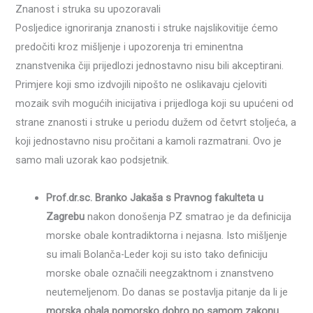
Znanost i struka su upozoravali
Posljedice ignoriranja znanosti i struke najslikovitije ćemo
predočiti kroz mišljenje i upozorenja tri eminentna
znanstvenika čiji prijedlozi jednostavno nisu bili akceptirani.
Primjere koji smo izdvojili nipošto ne oslikavaju cjeloviti
mozaik svih mogućih inicijativa i prijedloga koji su upućeni od
strane znanosti i struke u periodu dužem od četvrt stoljeća, a
koji jednostavno nisu pročitani a kamoli razmatrani. Ovo je
samo mali uzorak kao podsjetnik.
Prof.dr.sc. Branko Jakaša s Pravnog fakulteta u
Zagrebu
nakon donošenja PZ smatrao je da definicija
morske obale kontradiktorna i nejasna. Isto mišljenje
su imali Bolanča-Leder koji su isto tako definiciju
morske obale označili neegzaktnom i znanstveno
neutemeljenom. Do danas se postavlja pitanje da li je
morska obala pomorsko dobro po samom zakonu
.