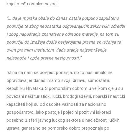
kojoj među ostalim navodi:
“… da je morska obala do danas ostala potpuno zapušteno
područje te zbog nedostatka odgovarajućih zakonskih odredbi
i zbog napuštanja znanstvene odredbe materije, na tom su
području do izražaja došla nevjerojatna pravna shvaćanja te
ovim pravnim institutom vlada stanje najzamršenije
nejasnoće i opće pravne nesigurnosti.”
Istina da nam se povijest ponavlja, no to nas nimalo ne
opravdava jer danas imamo svoju državu, samostalnu
Republiku Hrvatsku. S pomorskim dobrom u velikom djelu su
povezani naši turistički, lučki, brodograđevni, ribarski i nautički
kapaciteti koji su od osobite važnosti za nacionalno
gospodarstvo. Iako postoje i pojedini pozitivni iskoraci
posebno u sferi javnog lučkog sektora u nadležnosti lučkih
uprava, generalno se pomorsko dobro prepoznaje po