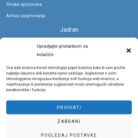
Struka upozorava
Arhiva savjetovanja
Jadran
Čarobna stopa
Upravljajte pristankom za
kolačiće
Foto galerija
Ova web stranica koristi tehnologije poput kolačića kako bi vam pružila
Privatnost
najbolje iskustvo dok koristite njene sadržaje. Suglasnost s ovim
tehnologijama omogućava korištenje svih funkcija web stranice, a
neprihvaćanje ili povlačenje suglasnosti može onemogućiti određene
Uvjeti korištenja portala
karakteristike i funkcije.
Pravila privatnosti
PRIHVATI
Politika kolačića (EU)
ZABRANI
Copyright © 2026 Stručni portal pomorsko dobro - Podrška
Uphill Web Studio
POGLEDAJ POSTAVKE