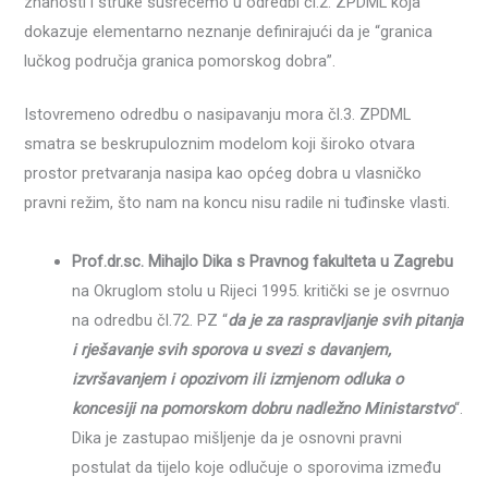
znanosti i struke susrećemo u odredbi čl.2. ZPDML koja
dokazuje elementarno neznanje definirajući da je “granica
lučkog područja granica pomorskog dobra”.
Istovremeno odredbu o nasipavanju mora čl.3. ZPDML
smatra se beskrupuloznim modelom koji široko otvara
prostor pretvaranja nasipa kao općeg dobra u vlasničko
pravni režim, što nam na koncu nisu radile ni tuđinske vlasti.
Prof.dr.sc. Mihajlo Dika s Pravnog fakulteta u Zagrebu
na Okruglom stolu u Rijeci 1995. kritički se je osvrnuo
na odredbu čl.72. PZ “
da je za raspravljanje svih pitanja
i rješavanje svih sporova u svezi s davanjem,
izvršavanjem i opozivom ili izmjenom odluka o
koncesiji na pomorskom dobru nadležno Ministarstvo
“.
Dika je zastupao mišljenje da je osnovni pravni
postulat da tijelo koje odlučuje o sporovima između