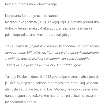
bez argumentiranog obrazloženja.
Konstanta koja traje sve do danas
Koautor ovog teksta (B. K) u svojoj knjizi Hrvatsko pomorsko
dobro u teoriji i praksi, Rijeka 2005. analizirajući zakonske
prijedloge od strane Ministarstva zaključuje:
“Svi ti zakonski prijedlozi o pomorskom dobru su međusobno
konceptualno bili toliko različiti da se čini da se kontinuirano
u zabludu dovodi izvršna i zakonodavna vlast Republike
Hrvatske, a čija kruna je novi ZPDML iz 2003.god”.
Tako je Poslovni dnevnik 2012.god. objavio znakovitu vijest da
je HDZ-ov Prijedlog zakona o pomorskom dobru koji je vlada
glancala tri godine bačen u koš. Mnogo, mnogo koševa je do
danas napunjeno zakonskim nacrtima i prijedlozima vezanim
uz pomorsko dobro.