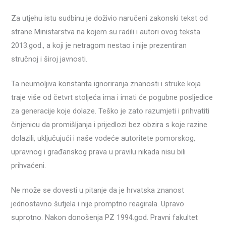
Za utjehu istu sudbinu je doživio naručeni zakonski tekst od
strane Ministarstva na kojem su radili i autori ovog teksta
2013.god., a koji je netragom nestao i nije prezentiran
stručnoj i široj javnosti.
Ta neumoljiva konstanta ignoriranja znanosti i struke koja
traje više od četvrt stoljeća ima i imati će pogubne posljedice
za generacije koje dolaze. Teško je zato razumjeti i prihvatiti
činjenicu da promišljanja i prijedlozi bez obzira s koje razine
dolazili, uključujući i naše vodeće autoritete pomorskog,
upravnog i građanskog prava u pravilu nikada nisu bili
prihvaćeni.
Ne može se dovesti u pitanje da je hrvatska znanost
jednostavno šutjela i nije promptno reagirala. Upravo
suprotno. Nakon donošenja PZ 1994.god. Pravni fakultet