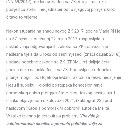
(NN 69/2017) nije bio usklađen sa ZK, što je imalo za
posljedicu zbrku i neujednačenost u njegovoj primjeni kroz
čitavo to vrijeme.
Nakon stupanja na snagu novog ZK 2017. godine Vlada RH je
na 57. sjednici održanoj 22. rujna 2017. raspravljala o
usklađivanja odgovarajućih zakona sa ZK i obvezala je
nadležna tijela da u roku od šest mjeseci (znači ožujak 2018.)
usklade posebne zakone sa ZK. ZPDML još daljnje četiri
godine čeka na usklađenje sa ZK. Postavlja se retoričko
pitanje mogu li postojati opravdani razlozi za takvo nečinjenje
i jesu li subjekti – dionici postupaka koncesioniranja
pomorskog dobra pretrpjeli štete zbog takvog nečinjenja. U
članku objavljenom u kolovozu 2021, (Faktograf 23.) pod
naslovom “Kaos s pomorskim dobrom” autorica Melita
Vrsaljko izvrsno je detektirala problem, “
Previše je
zainteresiranih dionika, a premalo političke volje za