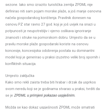
sezone. Iako smo izrazito turistička zemlja ZPDML nije
definirao niti sam pojam morske plaže, a još manje osnovna
načela gospodarskog korištenja. Pravilnik donesen na
osnovu PZ star ravno 27 god. koji je još uvijek na snazi u
potpunosti je neupotrebljiv i vjerno oslikava ignoriranje
znanosti i struke na pomorskom dobru. Umjesto da se u
pravilu morske plaže gospodarski koriste na osnovu
koncesije, koncesijska odobrenja postala su dominantni
model koji je generirao u praksi izuzetno veliki broj spornih i
konfliktnih situacija.
Umjesto zaključka
Kako smo rekli zaista treba biti hrabar i drzak da usprkos
svom neredu koji se je godinama stvarao u praksi, tvrditi da
se je
ZPDML u primjeni pokazao uspješnim.
Možda se kao dokaz uspješnosti ZPDML može smatrati