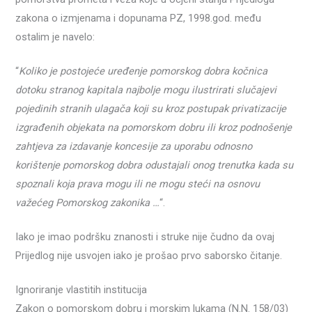
zakona o izmjenama i dopunama PZ, 1998.god. među
ostalim je navelo:
“
Koliko je postojeće uređenje pomorskog dobra kočnica
dotoku stranog kapitala najbolje mogu ilustrirati slučajevi
pojedinih stranih ulagača koji su kroz postupak privatizacije
izgrađenih objekata na pomorskom dobru ili kroz podnošenje
zahtjeva za izdavanje koncesije za uporabu odnosno
korištenje pomorskog dobra odustajali onog trenutka kada su
spoznali koja prava mogu ili ne mogu steći na osnovu
važećeg Pomorskog zakonika …
“.
Iako je imao podršku znanosti i struke nije čudno da ovaj
Prijedlog nije usvojen iako je prošao prvo saborsko čitanje.
Ignoriranje vlastitih institucija
Zakon o pomorskom dobru i morskim lukama (N.N. 158/03)