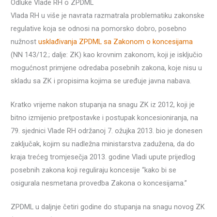
Odluke Vlade RH o ZPDML
Vlada RH u više je navrata razmatrala problematiku zakonske
regulative koja se odnosi na pomorsko dobro, posebno
nužnost
usklađivanja ZPDML sa Zakonom o koncesijama
(NN 143/12.; dalje: ZK) kao krovnim zakonom, koji je isključio
mogućnost primjene odredaba posebnih zakona, koje nisu u
skladu sa ZK i propisima kojima se uređuje javna nabava.
Kratko vrijeme nakon stupanja na snagu ZK iz 2012, koji je
bitno izmijenio pretpostavke i postupak koncesioniranja, na
79. sjednici Vlade RH održanoj 7. ožujka 2013. bio je donesen
zaključak, kojim su nadležna ministarstva zadužena, da do
kraja trećeg tromjesečja 2013. godine Vladi upute prijedlog
posebnih zakona koji reguliraju koncesije “kako bi se
osigurala nesmetana provedba Zakona o koncesijama.”
ZPDML u daljnje četiri godine do stupanja na snagu novog ZK