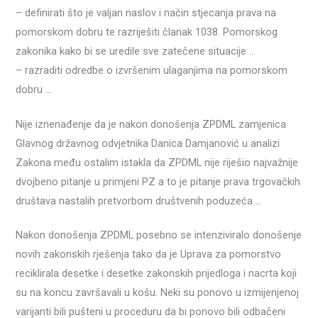
– definirati što je valjan naslov i način stjecanja prava na
pomorskom dobru te razriješiti članak 1038. Pomorskog
zakonika kako bi se uredile sve zatečene situacije …
– razraditi odredbe o izvršenim ulaganjima na pomorskom
dobru …
Nije iznenađenje da je nakon donošenja ZPDML zamjenica
Glavnog državnog odvjetnika Danica Damjanović u analizi
Zakona među ostalim istakla da ZPDML nije riješio najvažnije
dvojbeno pitanje u primjeni PZ a to je pitanje prava trgovačkih
društava nastalih pretvorbom društvenih poduzeća …
Nakon donošenja ZPDML posebno se intenziviralo donošenje
novih zakonskih rješenja tako da je Uprava za pomorstvo
reciklirala desetke i desetke zakonskih prijedloga i nacrta koji
su na koncu završavali u košu. Neki su ponovo u izmijenjenoj
varijanti bili pušteni u proceduru da bi ponovo bili odbačeni