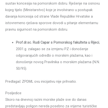
sustav koncesija na pomorskom dobru. Rješenje na osnovu
kojeg tijelo (Ministarstvo) koje je involvirano u postupak
davanja koncesija od strane Vlade Republike Hrvatske a
istovremeno rješava sporove dovodi u pitanje elementarnu
pravnu sigurnost na pomorskom dobru.
Prof.dr.sc. Rudi Capar s Pomorskog fakulteta u Rijeci
,
2001.g. zalagao se za izmjenu PZ i donošenje
odgovarajućih odredbi o morskim plažama, kao i
donošenje novog Pravilnika o morskim plažama (N.N.
50/95).
Predlagač ZPDML ovu inicijativu nije prihvatio.
Posljedice
Skoro na dnevnoj razini morske plaže sve do danas
predstavljaju poligon nereda posebno za vrijeme turističke