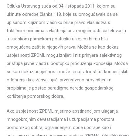
Odluka Ustavnog suda od 04. listopada 2011. kojom su
ukinute odredbe članka 118. koje su omogućavale da se
upisanom knjižnom vlasniku briše pravo vlasništva s
faktičnim učincima izvlaštenja bez mogućnosti sudjelovanja
u sudskom parničkom postupku u kojem bi mu bila
omogućena zaštita njegovih prava. Možda se kao dokaz
uspješnosti ZPDML mogu iznijeti i niz primjera selektivnog
pristupa javne vlasti u postupku produženja koncesija. Možda
se kao dokaz uspješnosti može smatrati institut koncesijskih
odobrenja koji zahvaljujući prvenstveno provedbenim
propisima je postao paradigma nereda gospodarskog
korištenja pomorskog dobra.
Ako uspješnost ZPDML mjerimo apstinencijom ulaganja,
mnogobrojnim devastacijama i uzurpacijama prostora
pomorskog dobra, ograničenjem opće uporabe kao i
upravnim i sudskim sporovima onda je
ZPDML bio više nego