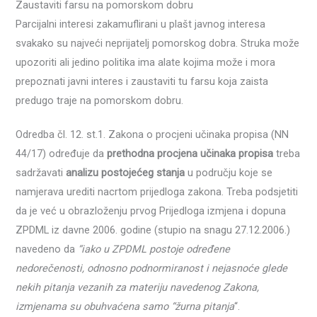
Zaustaviti farsu na pomorskom dobru
Parcijalni interesi zakamuflirani u plašt javnog interesa
svakako su najveći neprijatelj pomorskog dobra. Struka može
upozoriti ali jedino politika ima alate kojima može i mora
prepoznati javni interes i zaustaviti tu farsu koja zaista
predugo traje na pomorskom dobru.
Odredba čl. 12. st.1. Zakona o procjeni učinaka propisa (NN
44/17) određuje da
prethodna procjena učinaka propisa
treba
sadržavati
analizu postojećeg stanja
u području koje se
namjerava urediti nacrtom prijedloga zakona. Treba podsjetiti
da je već u obrazloženju prvog Prijedloga izmjena i dopuna
ZPDML iz davne 2006. godine (stupio na snagu 27.12.2006.)
navedeno da
“iako u ZPDML postoje određene
nedorečenosti, odnosno podnormiranost i nejasnoće glede
nekih pitanja vezanih za materiju navedenog Zakona,
izmjenama su obuhvaćena samo “žurna pitanja
“.