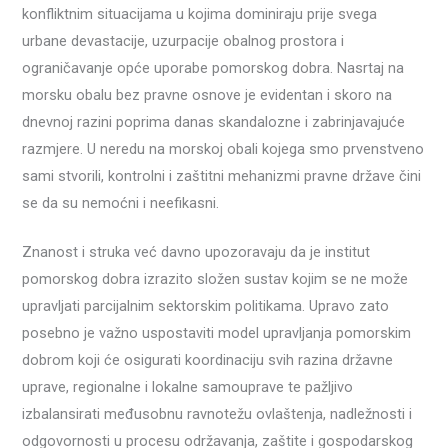
konfliktnim situacijama u kojima dominiraju prije svega
urbane devastacije, uzurpacije obalnog prostora i
ograničavanje opće uporabe pomorskog dobra. Nasrtaj na
morsku obalu bez pravne osnove je evidentan i skoro na
dnevnoj razini poprima danas skandalozne i zabrinjavajuće
razmjere. U neredu na morskoj obali kojega smo prvenstveno
sami stvorili, kontrolni i zaštitni mehanizmi pravne države čini
se da su nemoćni i neefikasni.
Znanost i struka već davno upozoravaju da je institut
pomorskog dobra izrazito složen sustav kojim se ne može
upravljati parcijalnim sektorskim politikama. Upravo zato
posebno je važno uspostaviti model upravljanja pomorskim
dobrom koji će osigurati koordinaciju svih razina državne
uprave, regionalne i lokalne samouprave te pažljivo
izbalansirati međusobnu ravnotežu ovlaštenja, nadležnosti i
odgovornosti u procesu održavanja, zaštite i gospodarskog