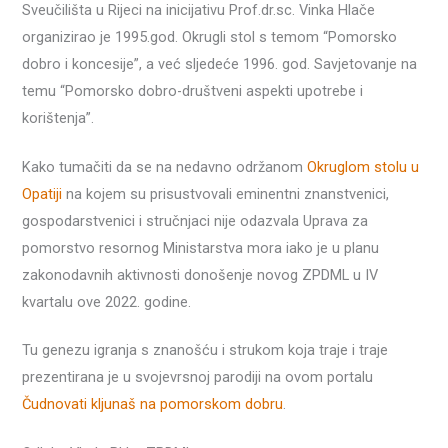
Sveučilišta u Rijeci na inicijativu Prof.dr.sc. Vinka Hlače
organizirao je 1995.god. Okrugli stol s temom “Pomorsko
dobro i koncesije”, a već sljedeće 1996. god. Savjetovanje na
temu “Pomorsko dobro-društveni aspekti upotrebe i
korištenja”.
Kako tumačiti da se na nedavno održanom
Okruglom stolu u
Opatiji
na kojem su prisustvovali eminentni znanstvenici,
gospodarstvenici i stručnjaci nije odazvala Uprava za
pomorstvo resornog Ministarstva mora iako je u planu
zakonodavnih aktivnosti donošenje novog ZPDML u IV
kvartalu ove 2022. godine.
Tu genezu igranja s znanošću i strukom koja traje i traje
prezentirana je u svojevrsnoj parodiji na ovom portalu
Čudnovati kljunaš na pomorskom dobru
.