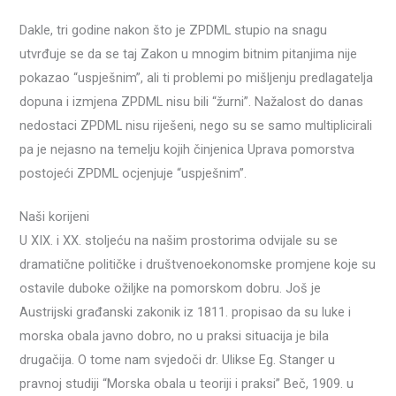
Dakle, tri godine nakon što je ZPDML stupio na snagu
utvrđuje se da se taj Zakon u mnogim bitnim pitanjima nije
pokazao “uspješnim”, ali ti problemi po mišljenju predlagatelja
dopuna i izmjena ZPDML nisu bili “žurni”. Nažalost do danas
nedostaci ZPDML nisu riješeni, nego su se samo multiplicirali
pa je nejasno na temelju kojih činjenica Uprava pomorstva
postojeći ZPDML ocjenjuje “uspješnim”.
Naši korijeni
U XIX. i XX. stoljeću na našim prostorima odvijale su se
dramatične političke i društvenoekonomske promjene koje su
ostavile duboke ožiljke na pomorskom dobru. Još je
Austrijski građanski zakonik iz 1811. propisao da su luke i
morska obala javno dobro, no u praksi situacija je bila
drugačija. O tome nam svjedoči dr. Ulikse Eg. Stanger u
pravnoj studiji “Morska obala u teoriji i praksi” Beč, 1909. u