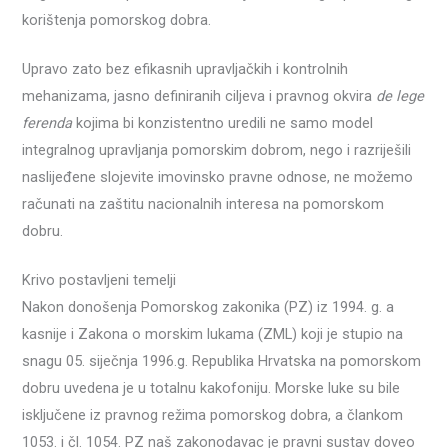
korištenja pomorskog dobra.
Upravo zato bez efikasnih upravljačkih i kontrolnih
mehanizama, jasno definiranih ciljeva i pravnog okvira
de lege
ferenda
kojima bi konzistentno uredili ne samo model
integralnog upravljanja pomorskim dobrom, nego i razriješili
naslijeđene slojevite imovinsko pravne odnose, ne možemo
računati na zaštitu nacionalnih interesa na pomorskom
dobru.
Krivo postavljeni temelji
Nakon donošenja Pomorskog zakonika (PZ) iz 1994. g. a
kasnije i Zakona o morskim lukama (ZML) koji je stupio na
snagu 05. siječnja 1996.g. Republika Hrvatska na pomorskom
dobru uvedena je u totalnu kakofoniju. Morske luke su bile
isključene iz pravnog režima pomorskog dobra, a člankom
1053. i čl. 1054. PZ naš zakonodavac je pravni sustav doveo