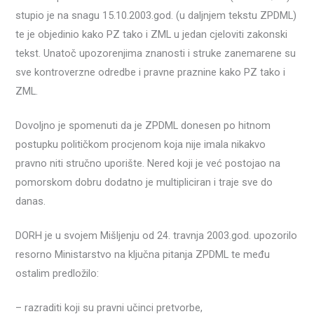
stupio je na snagu 15.10.2003.god. (u daljnjem tekstu ZPDML)
te je objedinio kako PZ tako i ZML u jedan cjeloviti zakonski
tekst. Unatoč upozorenjima znanosti i struke zanemarene su
sve kontroverzne odredbe i pravne praznine kako PZ tako i
ZML.
Dovoljno je spomenuti da je ZPDML donesen po hitnom
postupku političkom procjenom koja nije imala nikakvo
pravno niti stručno uporište. Nered koji je već postojao na
pomorskom dobru dodatno je multipliciran i traje sve do
danas.
DORH je u svojem Mišljenju od 24. travnja 2003.god. upozorilo
resorno Ministarstvo na ključna pitanja ZPDML te među
ostalim predložilo:
– razraditi koji su pravni učinci pretvorbe,