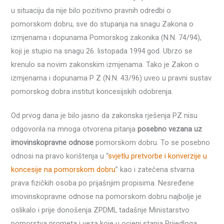
u situaciju da nije bilo pozitivno pravnih odredbi o
pomorskom dobru, sve do stupanja na snagu Zakona o
izmjenama i dopunama Pomorskog zakonika (N.N. 74/94),
koji je stupio na snagu 26. listopada 1994.god. Ubrzo se
krenulo sa novim zakonskim izmjenama. Tako je Zakon o
izmjenama i dopunama P Z (N.N. 43/96) uveo u pravni sustav
pomorskog dobra institut koncesijskih odobrenja.
Od prvog dana je bilo jasno da zakonska rješenja PZ nisu
odgovorila na mnoga otvorena pitanja
posebno vezana uz
imovinskopravne odnose
pomorskom dobru. To se posebno
odnosi na pravo korištenja u “
svjetlu pretvorbe i konverzije u
koncesije na pomorskom dobru
” kao i zatečena stvarna
prava fizičkih osoba po prijašnjim propisima. Nesređene
imovinskopravne odnose na pomorskom dobru najbolje je
oslikalo i prije donošenja ZPDML tadašnje Ministarstvo
pomorstva prometa i veza koje u ocjeni stanja Prijedloga