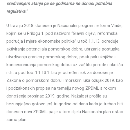
sređivanjem stanja pa se godinama ne donosi potrebna
regulativa.
“
U travnju 2018. donesen je Nacionalni program reformi Vlade,
kojim se u Prilogu 1. pod nazivom “Glavni ciljevi, reformska
područja i mjere ekonomske politike” u toč 1.1.13. određuje
aktiviranje potencijala pomorskog dobra, ubrzanje postupka
utvrđivanja granica pomorskog dobra, postupak uknjižbe i
koncesioniranja pomorskog dobra uz zaštitu prirode i okoliša
i dr., a pod toč. 1.1.13.1. bio je određen rok za donošenje
Zakona o pomorskom dobru i morskim luka ožujak 2019. kao
i podzakonskih propisa na temelju novog ZPDML s rokom
donošenja prosinac 2019. godine. Nažalost prošle su
bezuspješno gotovo još tri godine od dana kada je trebao biti
donesen novi ZPDML, pa je u tom dijelu Nacionalni plan ostao
samo plan.