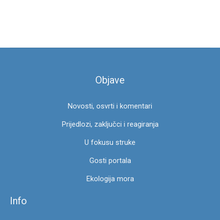
e
t
r
a
g
Objave
a
z
Novosti, osvrti i komentari
a
:
Prijedlozi, zaključci i reagiranja
U fokusu struke
Gosti portala
Ekologija mora
Info